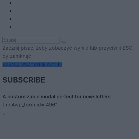
Zacznij pisać, żeby zobaczyć wyniki lub przyciśnij ESC,
by zamknąć
ZOBACZ WSZYSTKIE WYNIKI
SUBSCRIBE
A customizable modal perfect for newsletters
[mc4wp_form id="496"]