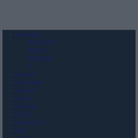
Urządzenia
SMARTFONY
TABLETY
WEARABLE
TV
Recenzje
Porównania
Co kupić
Porady
Promocje
FinTech
Hardware PC
Moto