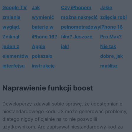
Google TV
Jak
Czy iPhonem
Jakie
zmienia
wymienić
można nakręcić
zdjęcia robi
wygląd.
baterię w
pełnometrażowy
iPhone 16
Zniknął
iPhone 16?
film? Jeszcze
Pro Max?
jeden z
Apple
jak!
Nie tak
elementów
pokazało
dobre, jak
interfejsu
instrukcję
myślisz
Naprawienie funkcji boost
Deweloperzy zdawali sobie sprawę, że udostępnianie
niestandardowego kodu JS może generować problemy,
dlatego nigdy oficjalnie na to nie pozwolili
użytkownikom. Arc zapisywał niestandardowy kod za