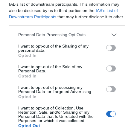
IAB’s list of downstream participants. This information may
also be disclosed by us to third parties on the
IAB’s List of
Downstream Participants
that may further disclose it to other
third parties.
Please note that this website/app uses one or more Google
Personal Data Processing Opt Outs
services and may gather and store information including but
not limited to your visit or usage behaviour. You may click to
I want to opt-out of the Sharing of my
personal data.
grant or deny consent to Google and its third-party tags to
Opted In
use your data for below specified purposes in below Google
consent section.
I want to opt-out of the Sale of my
Personal Data.
Opted In
I want to opt-out of processing my
Personal Data for Targeted Advertising.
Opted In
I want to opt-out of Collection, Use,
Retention, Sale, and/or Sharing of my
Personal Data that Is Unrelated with the
Purposes for which it was collected.
Opted Out