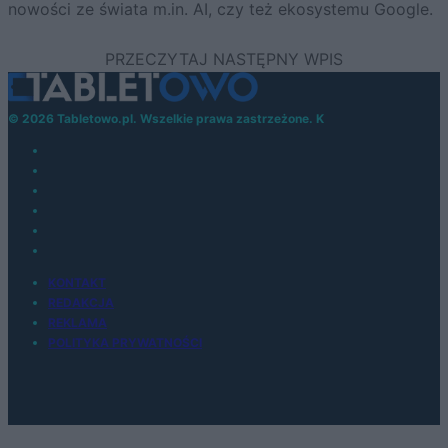
nowości ze świata m.in. AI, czy też ekosystemu Google.
© 2026 Tabletowo.pl. Wszelkie prawa zastrzeżone. K
KONTAKT
REDAKCJA
REKLAMA
POLITYKA PRYWATNOŚCI