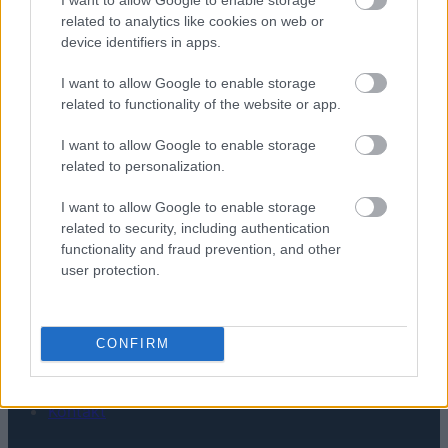
TABLETY
related to analytics like cookies on web or
device identifiers in apps.
WEARABLE
TV
I want to allow Google to enable storage
Recenzje
related to functionality of the website or app.
Porównania
I want to allow Google to enable storage
Co kupić
related to personalization.
Porady
Promocje
I want to allow Google to enable storage
FinTech
related to security, including authentication
functionality and fraud prevention, and other
Hardware PC
user protection.
Moto
Gaming
AI
CONFIRM
Redakcja
Reklama
Kontakt