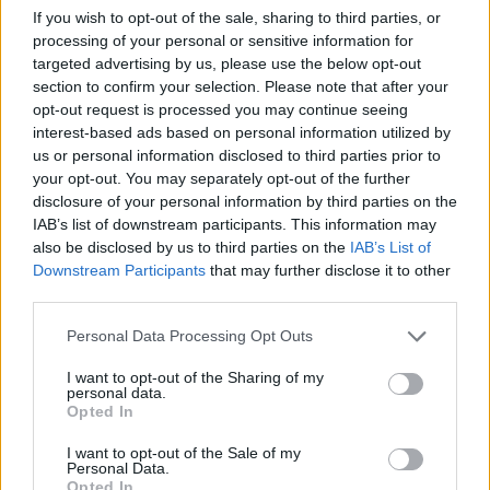
If you wish to opt-out of the sale, sharing to third parties, or
Dodaj
Tabletowo
jako preferowane źródło w
processing of your personal or sensitive information for
Google
targeted advertising by us, please use the below opt-out
Nasze artykuły będą częściej pojawiać się w Twoich wynikach
section to confirm your selection. Please note that after your
opt-out request is processed you may continue seeing
Udostępnij
Udostępnij
Udostępnij
Udostępnij
interest-based ads based on personal information utilized by
us or personal information disclosed to third parties prior to
your opt-out. You may separately opt-out of the further
disclosure of your personal information by third parties on the
IAB’s list of downstream participants. This information may
also be disclosed by us to third parties on the
IAB’s List of
Karol Kunat
Downstream Participants
that may further disclose it to other
Kawał historii związanej z Tabletowo. Na początku
third parties.
newsman i felietonista, później recenzent i wydawca.
Please note that this website/app uses one or more Google
Personal Data Processing Opt Outs
Osiem lat owocnej współpracy.
services and may gather and store information including but
not limited to your visit or usage behaviour. You may click to
I want to opt-out of the Sharing of my
personal data.
grant or deny consent to Google and its third-party tags to
Opted In
use your data for below specified purposes in below Google
consent section.
I want to opt-out of the Sale of my
© 2026 Tabletowo.pl. Wszelkie prawa zastrzeżone. K
Personal Data.
Opted In