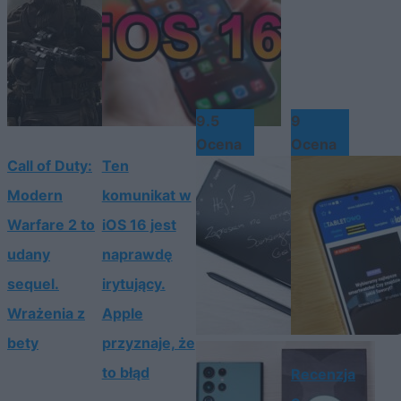
9.5
9
Ocena
Ocena
Call of Duty:
Ten
Modern
komunikat w
Warfare 2 to
iOS 16 jest
udany
naprawdę
sequel.
irytujący.
Wrażenia z
Apple
bety
przyznaje, że
to błąd
Recenzja