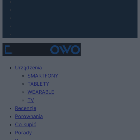
Urządzenia
SMARTFONY
TABLETY
WEARABLE
TV
Recenzje
Porównania
Co kupić
Porady