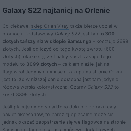
Galaxy S22 najtaniej na Orlenie
Co ciekawe,
sklep Orlen Vitay
także bierze udział w
promocji. Podstawowy
Galaxy S22
jest tam
o 300
złotych tańszy niż w sklepie Samsunga
– kosztuje 3699
złotych. Jeśli odliczyć od tego kwotę zwrotu (600
złotych), okaże się, że finalny koszt zakupu tego
modelu to
3099 złotych
– całkiem nieźle, jak na
flagowca! Jedynym minusem zakupu na stronie Orlenu
jest to, że w niższej cenie dostępna jest tam jedynie
różowa wersja kolorystyczna. Czarny
Galaxy S22
to
koszt 3899 złotych.
Jeśli planujemy do smartfona dokupić od razu cały
pakiet akcesoriów, to bardziej opłacalne może się
jednak okazać zaopatrzenie się we flagowca na stronie
Samsunga. Tam czeka nas mnóstwo dodatkowych