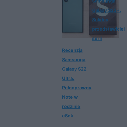
Samsunga
Galaxy S22+.
Solidny
przedstawiciel
serii
Recenzja
Samsunga
Galaxy S22
Ultra.
Pełnoprawny
Note w
rodzinie
eSek