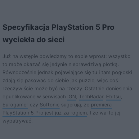
Specyfikacja PlayStation 5 Pro
wyciekła do sieci
Już na wstępie powiedzmy to sobie wprost: wszystko
to może okazać się jedynie nieprawdziwą plotką.
Równocześnie jednak pojawiające się tu i tam pogłoski
zdają się pasować do siebie jak puzzle, więc coś
rzeczywiście może być na rzeczy. Ostatnie doniesienia
opublikowane w serwisach
IGN
,
TechRadar
,
Ebitsu
,
Eurogamer
czy
Softonic
sugerują, że
premiera
PlayStation 5 Pro jest już za rogiem
. I że warto jej
wypatrywać.