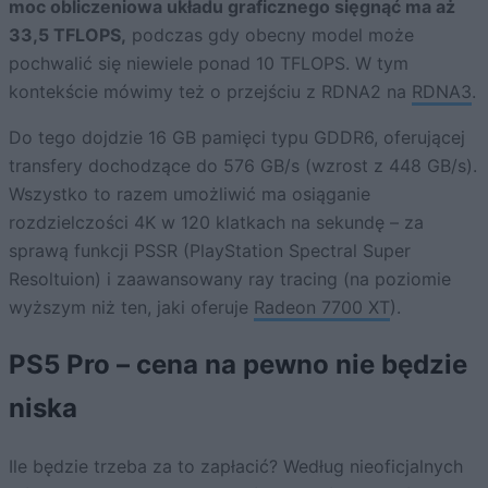
moc obliczeniowa układu graficznego sięgnąć ma aż
33,5 TFLOPS,
podczas gdy obecny model może
pochwalić się niewiele ponad 10 TFLOPS. W tym
kontekście mówimy też o przejściu z RDNA2 na
RDNA3
.
Do tego dojdzie 16 GB pamięci typu GDDR6, oferującej
transfery dochodzące do 576 GB/s (wzrost z 448 GB/s).
Wszystko to razem umożliwić ma osiąganie
rozdzielczości 4K w 120 klatkach na sekundę – za
sprawą funkcji PSSR (PlayStation Spectral Super
Resoltuion) i zaawansowany ray tracing (na poziomie
wyższym niż ten, jaki oferuje
Radeon 7700 XT
).
PS5 Pro – cena na pewno nie będzie
niska
Ile będzie trzeba za to zapłacić? Według nieoficjalnych