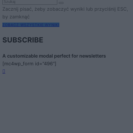
Zacznij pisać, żeby zobaczyć wyniki lub przyciśnij ESC,
by zamknąć
ZOBACZ WSZYSTKIE WYNIKI
SUBSCRIBE
A customizable modal perfect for newsletters
[mc4wp_form id="496"]