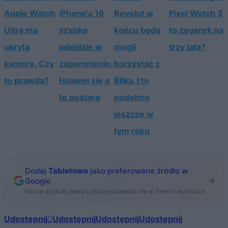
Apple Watch
iPhone’a 16
Revolut w
Pixel Watch 3
Ultra ma
szybko
końcu będą
to zegarek na
ukrytą
odejdzie w
mogli
trzy lata?
kamerę. Czy
zapomnienie.
korzystać z
to prawda?
Huawei się o
Blika. I to
to postara
podobno
jeszcze w
tym roku
Dodaj
Tabletowo
jako preferowane źródło w
Google
Nasze artykuły będą częściej pojawiać się w Twoich wynikach
Udostępnij
Udostępnij
Udostępnij
Udostępnij