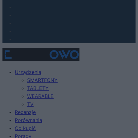
Urządzenia
SMARTFONY
TABLETY
WEARABLE
TV
Recenzje
Porównania
Co kupić
Porady