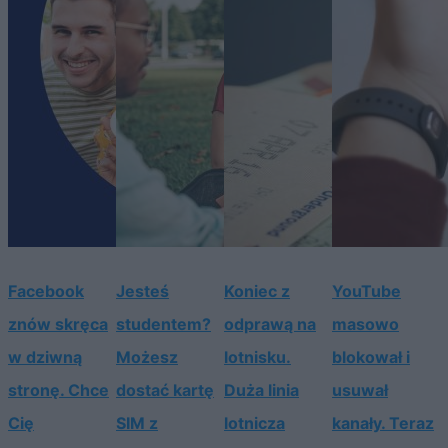
Facebook
Jesteś
Koniec z
YouTube
znów skręca
studentem?
odprawą na
masowo
w dziwną
Możesz
lotnisku.
blokował i
stronę. Chce
dostać kartę
Duża linia
usuwał
Cię
SIM z
lotnicza
kanały. Teraz