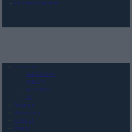
POLITYKA PRYWATNOŚCI
Urządzenia
SMARTFONY
TABLETY
WEARABLE
TV
Recenzje
Porównania
Co kupić
Porady