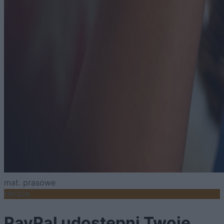
mat. prasowe
FINTECH
PayPal udostępni Twoje