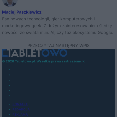
Maciej Paszkiewicz
Fan nowych technologii, gier komputerowych i
marketingowy geek. Z dużym zainteresowaniem śledzę
nowości ze świata m.in. AI, czy też ekosystemu Google.
© 2026 Tabletowo.pl. Wszelkie prawa zastrzeżone. K
KONTAKT
REDAKCJA
REKLAMA