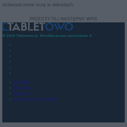
doświadczenie liczę w dekadach.
© 2026 Tabletowo.pl. Wszelkie prawa zastrzeżone. K
KONTAKT
REDAKCJA
REKLAMA
POLITYKA PRYWATNOŚCI