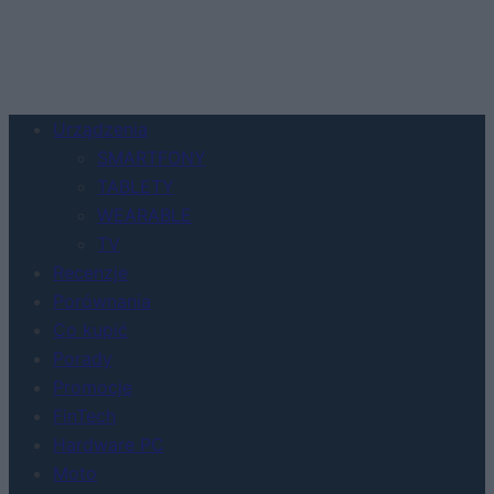
Urządzenia
SMARTFONY
TABLETY
WEARABLE
TV
Recenzje
Porównania
Co kupić
Porady
Promocje
FinTech
Hardware PC
Moto