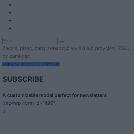
Zacznij pisać, żeby zobaczyć wyniki lub przyciśnij ESC,
by zamknąć
ZOBACZ WSZYSTKIE WYNIKI
SUBSCRIBE
A customizable modal perfect for newsletters
[mc4wp_form id="496"]