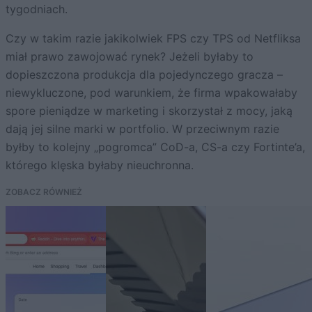
tygodniach.
Czy w takim razie jakikolwiek FPS czy TPS od Netfliksa
miał prawo zawojować rynek? Jeżeli byłaby to
dopieszczona produkcja dla pojedynczego gracza –
niewykluczone, pod warunkiem, że firma wpakowałaby
spore pieniądze w marketing i skorzystał z mocy, jaką
dają jej silne marki w portfolio. W przeciwnym razie
byłby to kolejny „pogromca” CoD-a, CS-a czy Fortinte’a,
którego klęska byłaby nieuchronna.
ZOBACZ RÓWNIEŻ