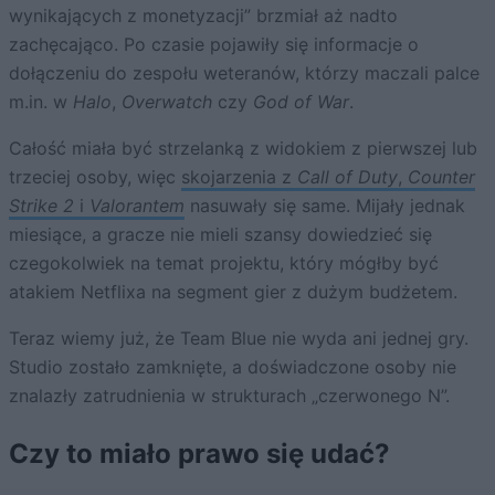
wynikających z monetyzacji” brzmiał aż nadto
zachęcająco. Po czasie pojawiły się informacje o
dołączeniu do zespołu weteranów, którzy maczali palce
m.in. w
Halo
,
Overwatch
czy
God of War
.
Całość miała być strzelanką z widokiem z pierwszej lub
trzeciej osoby, więc
skojarzenia z
Call of Duty
,
Counter
Strike 2
i
Valorantem
nasuwały się same. Mijały jednak
miesiące, a gracze nie mieli szansy dowiedzieć się
czegokolwiek na temat projektu, który mógłby być
atakiem Netflixa na segment gier z dużym budżetem.
Teraz wiemy już, że Team Blue nie wyda ani jednej gry.
Studio zostało zamknięte, a doświadczone osoby nie
znalazły zatrudnienia w strukturach „czerwonego N”.
Czy to miało prawo się udać?