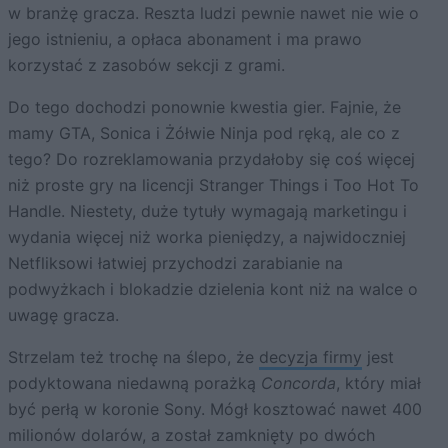
w branżę gracza. Reszta ludzi pewnie nawet nie wie o
jego istnieniu, a opłaca abonament i ma prawo
korzystać z zasobów sekcji z grami.
Do tego dochodzi ponownie kwestia gier. Fajnie, że
mamy GTA, Sonica i Żółwie Ninja pod ręką, ale co z
tego? Do rozreklamowania przydałoby się coś więcej
niż proste gry na licencji Stranger Things i Too Hot To
Handle. Niestety, duże tytuły wymagają marketingu i
wydania więcej niż worka pieniędzy, a najwidoczniej
Netfliksowi łatwiej przychodzi zarabianie na
podwyżkach i blokadzie dzielenia kont niż na walce o
uwagę gracza.
Strzelam też trochę na ślepo, że
decyzja firmy
jest
podyktowana niedawną porażką
Concorda
, który miał
być perłą w koronie Sony. Mógł kosztować nawet 400
milionów dolarów, a został zamknięty po dwóch