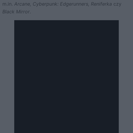
m.in.
Arcane, Cyberpunk: Edgerunners, Reniferka
czy
Black Mirror
.