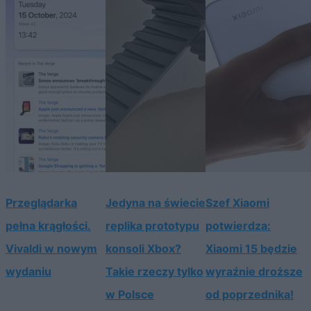
Przeglądarka
Jedyna na świecie
Szef Xiaomi
pełna krągłości.
replika prototypu
potwierdza:
Vivaldi w nowym
konsoli Xbox?
Xiaomi 15 będzie
wydaniu
Takie rzeczy tylko
wyraźnie droższe
w Polsce
od poprzednika!