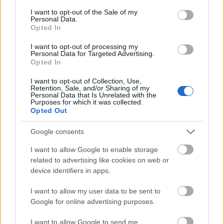
Gaming
consent section.
I want to opt-out of the Sale of my
Personal Data.
AI
Opted In
Redakcja
Reklama
I want to opt-out of processing my
Personal Data for Targeted Advertising.
Kontakt
Opted In
Obserwuj nas
I want to opt-out of Collection, Use,
Retention, Sale, and/or Sharing of my
Personal Data that Is Unrelated with the
Purposes for which it was collected.
Opted Out
Google consents
I want to allow Google to enable storage
related to advertising like cookies on web or
device identifiers in apps.
Zacznij pisać, żeby zobaczyć wyniki lub przyciśnij ESC,
I want to allow my user data to be sent to
by zamknąć
Google for online advertising purposes.
ZOBACZ WSZYSTKIE WYNIKI
I want to allow Google to send me