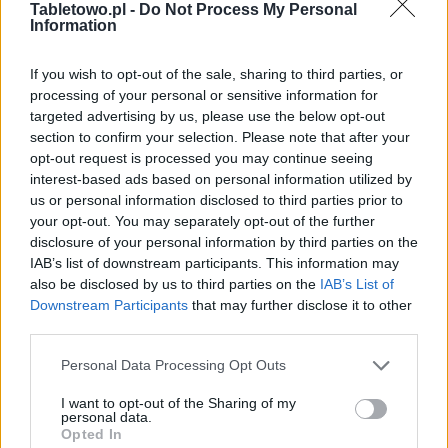
Tabletowo.pl -
Do Not Process My Personal
Information
If you wish to opt-out of the sale, sharing to third parties, or
processing of your personal or sensitive information for
targeted advertising by us, please use the below opt-out
Urządzenia
section to confirm your selection. Please note that after your
SMARTFONY
opt-out request is processed you may continue seeing
TABLETY
interest-based ads based on personal information utilized by
us or personal information disclosed to third parties prior to
WEARABLE
your opt-out. You may separately opt-out of the further
TV
disclosure of your personal information by third parties on the
Recenzje
IAB’s list of downstream participants. This information may
Porównania
also be disclosed by us to third parties on the
IAB’s List of
Downstream Participants
that may further disclose it to other
Co kupić
third parties.
Porady
Promocje
Please note that this website/app uses one or more Google
Personal Data Processing Opt Outs
services and may gather and store information including but
FinTech
not limited to your visit or usage behaviour. You may click to
I want to opt-out of the Sharing of my
Hardware PC
personal data.
grant or deny consent to Google and its third-party tags to
Opted In
Moto
use your data for below specified purposes in below Google