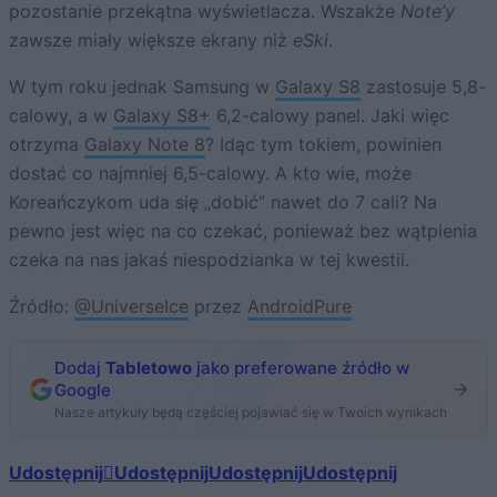
pozostanie przekątna wyświetlacza. Wszakże
Note’y
zawsze miały większe ekrany niż
eSki
.
W tym roku jednak Samsung w
Galaxy S8
zastosuje 5,8-
calowy, a w
Galaxy S8+
6,2-calowy panel. Jaki więc
otrzyma
Galaxy Note 8
? Idąc tym tokiem, powinien
dostać co najmniej 6,5-calowy. A kto wie, może
Koreańczykom uda się „dobić” nawet do 7 cali? Na
pewno jest więc na co czekać, ponieważ bez wątpienia
czeka na nas jakaś niespodzianka w tej kwestii.
Źródło:
@UniverseIce
przez
AndroidPure
Dodaj
Tabletowo
jako preferowane źródło w
Google
Nasze artykuły będą częściej pojawiać się w Twoich wynikach
Udostępnij
Udostępnij
Udostępnij
Udostępnij