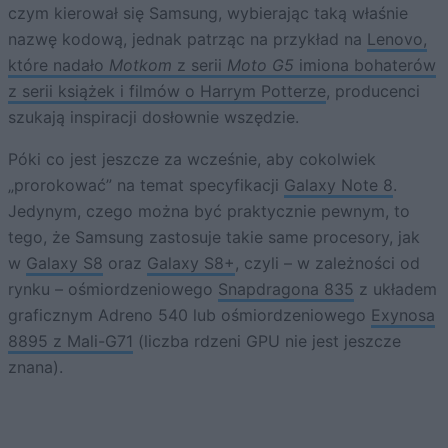
czym kierował się Samsung, wybierając taką właśnie
nazwę kodową, jednak patrząc na przykład na
Lenovo,
które nadało
Motkom
z serii
Moto G5
imiona bohaterów
z serii książek i filmów o Harrym Potterze
, producenci
szukają inspiracji dosłownie wszędzie.
Póki co jest jeszcze za wcześnie, aby cokolwiek
„prorokować” na temat specyfikacji
Galaxy Note 8
.
Jedynym, czego można być praktycznie pewnym, to
tego, że Samsung zastosuje takie same procesory, jak
w
Galaxy S8
oraz
Galaxy S8+
, czyli – w zależności od
rynku – ośmiordzeniowego
Snapdragona 835
z układem
graficznym Adreno 540 lub ośmiordzeniowego
Exynosa
8895 z Mali-G71
(liczba rdzeni GPU nie jest jeszcze
znana).