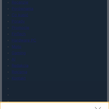
Recenzje
Porównania
Co kupić
Porady
Promocje
FinTech
Hardware PC
Moto
Gaming
AI
Redakcja
Reklama
Kontakt