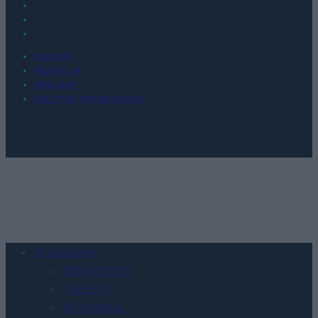
KONTAKT
REDAKCJA
REKLAMA
POLITYKA PRYWATNOŚCI
Urządzenia
SMARTFONY
TABLETY
WEARABLE