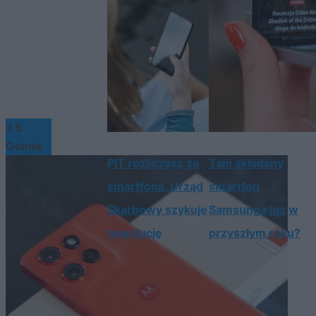
7.5
Ocena
PIT rozliczysz ze
Tani składany
smartfona. Urząd
smartfon
Skarbowy szykuje
Samsunga już w
rewolucję
przyszłym roku?