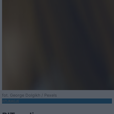
fot. George Dolgikh / Pexels
APLIKACJE