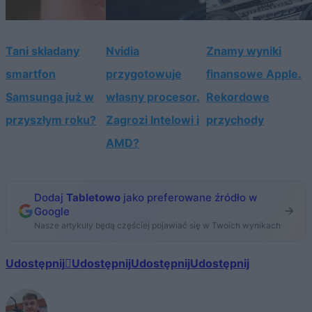
Tani składany
Nvidia
Znamy wyniki
smartfon
przygotowuje
finansowe Apple.
Samsunga już w
własny procesor.
Rekordowe
przyszłym roku?
Zagrozi Intelowi i
przychody
AMD?
Dodaj
Tabletowo
jako preferowane źródło w
Google
Nasze artykuły będą częściej pojawiać się w Twoich wynikach
Udostępnij
Udostępnij
Udostępnij
Udostępnij