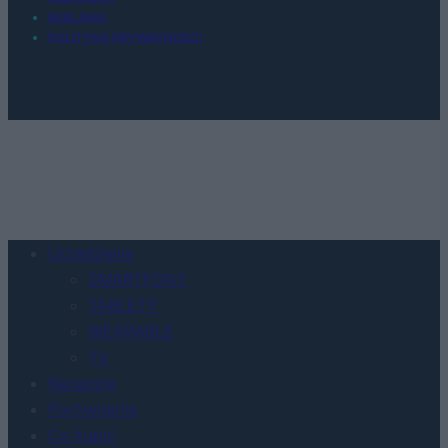
REKLAMA
POLITYKA PRYWATNOŚCI
Urządzenia
SMARTFONY
TABLETY
WEARABLE
TV
Recenzje
Porównania
Co kupić