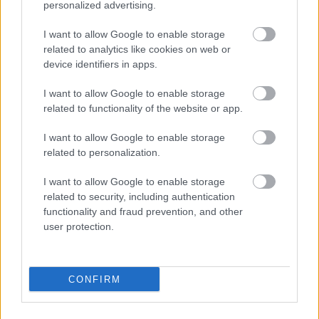
razem w złocie
personalized advertising.
I want to allow Google to enable storage
related to analytics like cookies on web or
device identifiers in apps.
PATRYK DAMPC
·
9 MAJA 2014
I want to allow Google to enable storage
Strona główna
Producenci
related to functionality of the website or app.
LG
LG G3 po raz trzeci. Tym razem w złocie
I want to allow Google to enable storage
related to personalization.
Dodaj
Tabletowo
jako preferowane źródło w
I want to allow Google to enable storage
Google
related to security, including authentication
Nasze artykuły będą częściej pojawiać się w Twoich wynikach
functionality and fraud prevention, and other
user protection.
CONFIRM