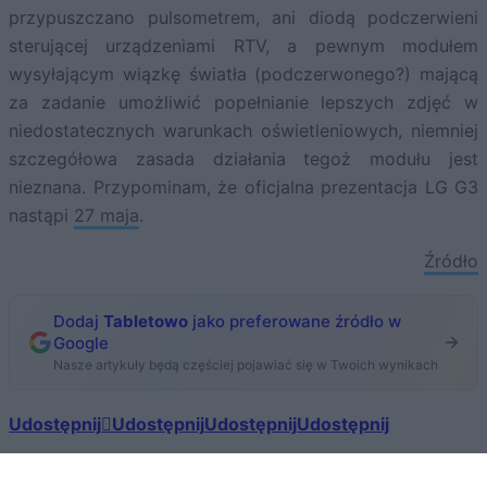
przypuszczano pulsometrem, ani diodą podczerwieni
sterującej urządzeniami RTV, a pewnym modułem
wysyłającym wiązkę światła (podczerwonego?) mającą
za zadanie umożliwić popełnianie lepszych zdjęć w
niedostatecznych warunkach oświetleniowych, niemniej
szczegółowa zasada działania tegoż modułu jest
nieznana. Przypominam, że oficjalna prezentacja LG G3
nastąpi
27 maja
.
Źródło
Dodaj
Tabletowo
jako preferowane źródło w
Google
Nasze artykuły będą częściej pojawiać się w Twoich wynikach
Udostępnij
Udostępnij
Udostępnij
Udostępnij