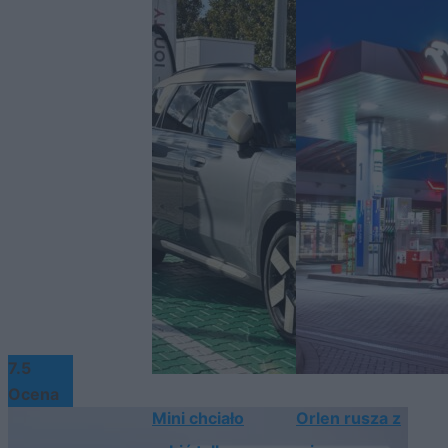
7.5
Ocena
Mini chciało
Orlen rusza z