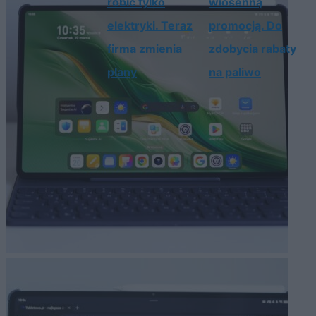
robić tylko
wiosenną
elektryki. Teraz
promocją. Do
firma zmienia
zdobycia rabaty
plany
na paliwo