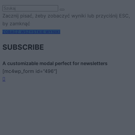
Zacznij pisać, żeby zobaczyć wyniki lub przyciśnij ESC,
by zamknąć
ZOBACZ WSZYSTKIE WYNIKI
SUBSCRIBE
A customizable modal perfect for newsletters
[mc4wp_form id="496"]