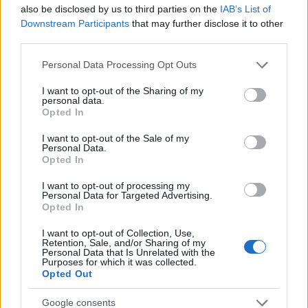
also be disclosed by us to third parties on the
IAB’s List of
Downstream Participants
that may further disclose it to other
third parties.
Please note that this website/app uses one or more Google
Personal Data Processing Opt Outs
services and may gather and store information including but
not limited to your visit or usage behaviour. You may click to
I want to opt-out of the Sharing of my
personal data.
grant or deny consent to Google and its third-party tags to
Opted In
use your data for below specified purposes in below Google
consent section.
I want to opt-out of the Sale of my
Personal Data.
Opted In
I want to opt-out of processing my
Personal Data for Targeted Advertising.
Opted In
I want to opt-out of Collection, Use,
Retention, Sale, and/or Sharing of my
Personal Data that Is Unrelated with the
Purposes for which it was collected.
Opted Out
Google consents