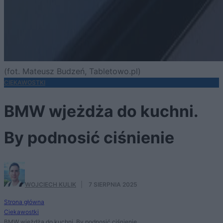
(fot. Mateusz Budzeń, Tabletowo.pl)
CIEKAWOSTKI
BMW wjeżdża do kuchni.
By podnosić ciśnienie
WOJCIECH KULIK
·
7 SIERPNIA 2025
Strona główna
Ciekawostki
BMW wjeżdża do kuchni. By podnosić ciśnienie