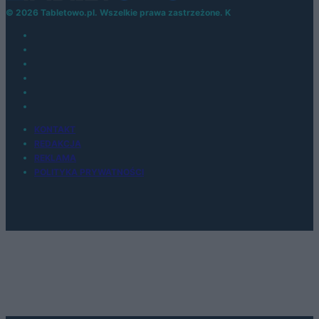
© 2026 Tabletowo.pl. Wszelkie prawa zastrzeżone. K
KONTAKT
REDAKCJA
REKLAMA
POLITYKA PRYWATNOŚCI