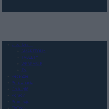
Urządzenia
SMARTFONY
TABLETY
WEARABLE
TV
Recenzje
Porównania
Co kupić
Porady
Promocje
FinTech