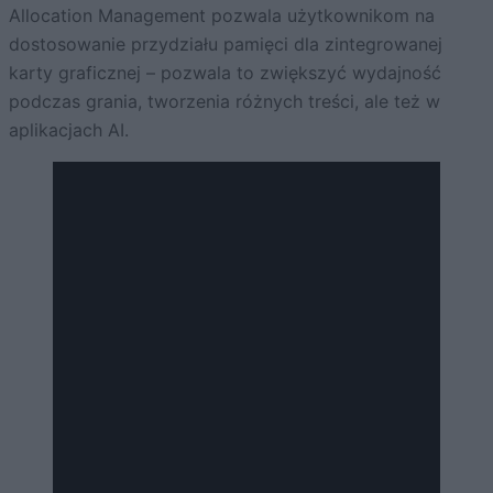
Allocation Management pozwala użytkownikom na
dostosowanie przydziału pamięci dla zintegrowanej
karty graficznej – pozwala to zwiększyć wydajność
podczas grania, tworzenia różnych treści, ale też w
aplikacjach AI.