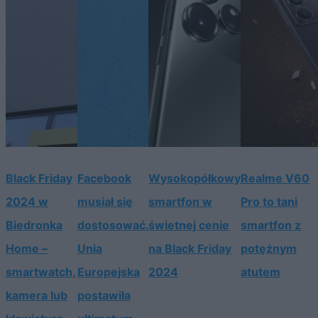
Black Friday
Facebook
Wysokopółkowy
Realme V60
2024 w
musiał się
smartfon w
Pro to tani
Biedronka
dostosować.
świetnej cenie
smartfon z
Home –
Unia
na Black Friday
potężnym
smartwatch,
Europejska
2024
atutem
kamera lub
postawiła