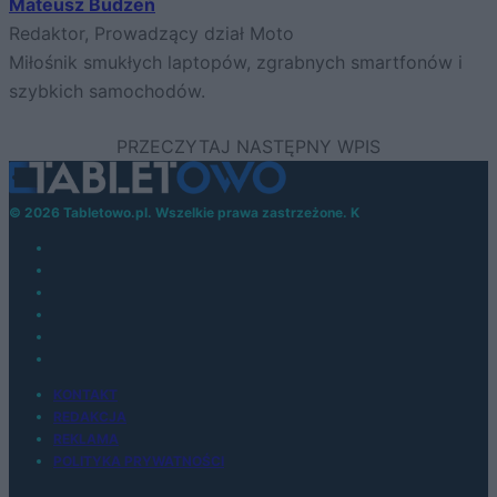
Mateusz Budzeń
Redaktor, Prowadzący dział Moto
Miłośnik smukłych laptopów, zgrabnych smartfonów i
szybkich samochodów.
© 2026 Tabletowo.pl. Wszelkie prawa zastrzeżone. K
KONTAKT
REDAKCJA
REKLAMA
POLITYKA PRYWATNOŚCI