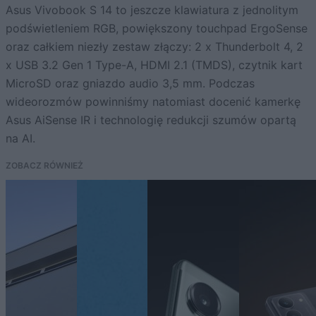
Asus Vivobook S 14 to jeszcze klawiatura z jednolitym
podświetleniem RGB, powiększony touchpad ErgoSense
oraz całkiem niezły zestaw złączy: 2 x Thunderbolt 4, 2
x USB 3.2 Gen 1 Type-A, HDMI 2.1 (TMDS), czytnik kart
MicroSD oraz gniazdo audio 3,5 mm. Podczas
wideorozmów powinniśmy natomiast docenić kamerkę
Asus AiSense IR i technologię redukcji szumów opartą
na AI.
ZOBACZ RÓWNIEŻ