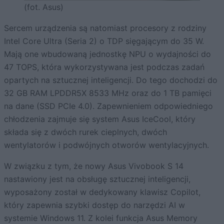
(fot. Asus)
Sercem urządzenia są natomiast procesory z rodziny
Intel Core Ultra (Seria 2) o TDP sięgającym do 35 W.
Mają one wbudowaną jednostkę NPU o wydajności do
47 TOPS, która wykorzystywana jest podczas zadań
opartych na sztucznej inteligencji. Do tego dochodzi do
32 GB RAM LPDDR5X 8533 MHz oraz do 1 TB pamięci
na dane (SSD PCIe 4.0). Zapewnieniem odpowiedniego
chłodzenia zajmuje się system Asus IceCool, który
składa się z dwóch rurek cieplnych, dwóch
wentylatorów i podwójnych otworów wentylacyjnych.
W związku z tym, że nowy Asus Vivobook S 14
nastawiony jest na obsługę sztucznej inteligencji,
wyposażony został w dedykowany klawisz Copilot,
który zapewnia szybki dostęp do narzędzi AI w
systemie Windows 11. Z kolei funkcja Asus Memory