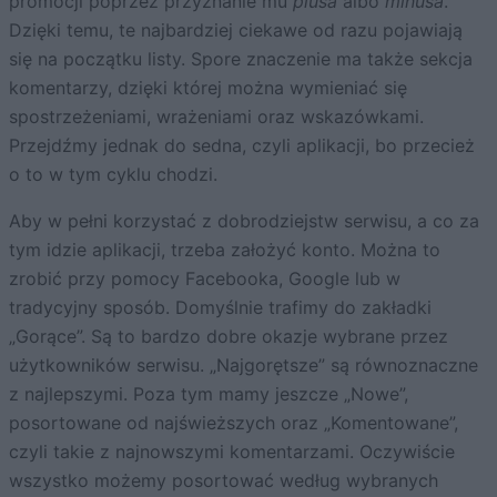
promocji poprzez przyznanie mu
plusa
albo
minusa
.
Dzięki temu, te najbardziej ciekawe od razu pojawiają
się na początku listy. Spore znaczenie ma także sekcja
komentarzy, dzięki której można wymieniać się
spostrzeżeniami, wrażeniami oraz wskazówkami.
Przejdźmy jednak do sedna, czyli aplikacji, bo przecież
o to w tym cyklu chodzi.
Aby w pełni korzystać z dobrodziejstw serwisu, a co za
tym idzie aplikacji, trzeba założyć konto. Można to
zrobić przy pomocy Facebooka, Google lub w
tradycyjny sposób. Domyślnie trafimy do zakładki
„Gorące”. Są to bardzo dobre okazje wybrane przez
użytkowników serwisu. „Najgorętsze” są równoznaczne
z najlepszymi. Poza tym mamy jeszcze „Nowe”,
posortowane od najświeższych oraz „Komentowane”,
czyli takie z najnowszymi komentarzami. Oczywiście
wszystko możemy posortować według wybranych