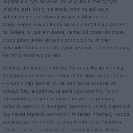
napisania o tym serwisie (bo w gruncie rzeczy tym
właśnie jest), który ma swoją mobilną aplikację,
natchnęła mnie niedawna sytuacja. Mianowicie,
dzięki
Pepperowi
udało mi się kupić ostatni już prezent
na Święta, w całkiem dobrej cenie. Od czasu do czasu
przeglądam sobie aktualne promocje na stronie i
nierzadko można coś okazyjnie wyrwać. Czasem trafiają
się też prawdziwe perełki.
Wróćmy do samego serwisu. Ma on aplikację mobilną,
dostępną na nasze smartfony (naturalnie, że ją omówię
– o tym niżej), jednak to tak naprawdę dodatek do
całości. Siłą napędową są sami użytkownicy. To oni
odpowiadają za informowanie innych, za pomocą
krótkich wpisów, o dostępnej promocji, okazji, kuponach
czy nawet błędach cenowych. W takiej informacji osoba
zamieszcza link do oferty oraz krótki opis. Tematyka
jest w zasadzie dowolna, jak i regionalizacja, dzięki