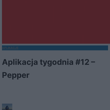
APLIKACJE
Aplikacja tygodnia #12 –
Pepper
Społeczność zbudowana wokół promocji, okazji,
kuponów i błędów cenowych