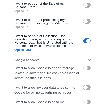
Recenzje
consent section.
I want to opt-out of the Sale of my
Porównania
Personal Data.
Opted In
Co kupić
Porady
I want to opt-out of processing my
Personal Data for Targeted Advertising.
Promocje
Opted In
FinTech
I want to opt-out of Collection, Use,
Hardware PC
Retention, Sale, and/or Sharing of my
Moto
Personal Data that Is Unrelated with the
Purposes for which it was collected.
Gaming
Opted Out
AI
Google consents
Redakcja
Reklama
I want to allow Google to enable storage
Kontakt
related to advertising like cookies on web or
device identifiers in apps.
Obserwuj nas
I want to allow my user data to be sent to
Google for online advertising purposes.
I want to allow Google to send me