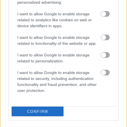
personalized advertising.
I want to allow Google to enable storage
related to analytics like cookies on web or
device identifiers in apps.
Zacznij pisać, żeby zobaczyć wyniki lub przyciśnij ESC,
I want to allow Google to enable storage
by zamknąć
related to functionality of the website or app.
ZOBACZ WSZYSTKIE WYNIKI
I want to allow Google to enable storage
SUBSCRIBE
related to personalization.
I want to allow Google to enable storage
A customizable modal perfect for newsletters
related to security, including authentication
[mc4wp_form id="496"]
functionality and fraud prevention, and other
user protection.
CONFIRM