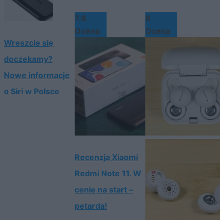
7.8
8
Ocena
Ocena
Wreszcie się
doczekamy?
Nowe informacje
o Siri w Polsce
Recenzja Xiaomi
Redmi Note 11. W
cenie na start –
petarda!