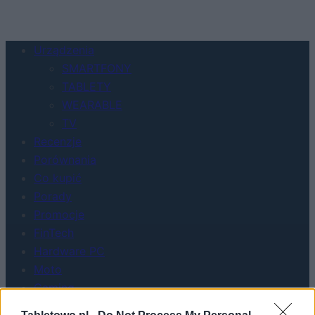
Urządzenia
SMARTFONY
TABLETY
WEARABLE
TV
Recenzje
Porównania
Co kupić
Porady
Promocje
FinTech
Hardware PC
Moto
Gaming
AI