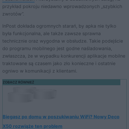
przykład pokroju niedawno wprowadzonych „szybkich
zwrotów”.
InPost dokłada ogromnych starań, by apka nie tylko
była funkcjonalna, ale także zawsze sprawna
technicznie oraz wygodna w obsłudze. Takie podejście
do programu mobilnego jest godne naśladowania,
zwłaszcza, że w wypadku konkurencji aplikacje mobilne
traktowane są czasem jako zło konieczne i ostatnie
ogniwo w komunikacji z klientami.
ZOBACZ RÓWNIEŻ
Biegasz po domu w poszukiwaniu WiFi? Nowy Deco
X50 rozwiąże ten problem