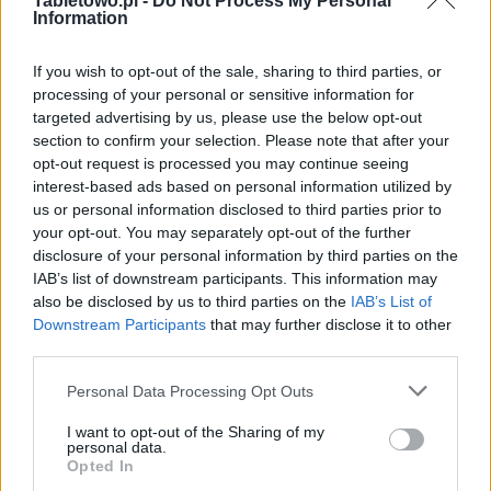
Tabletowo.pl -
Do Not Process My Personal
Redakcja
Information
Reklama
Kontakt
If you wish to opt-out of the sale, sharing to third parties, or
processing of your personal or sensitive information for
targeted advertising by us, please use the below opt-out
section to confirm your selection. Please note that after your
opt-out request is processed you may continue seeing
interest-based ads based on personal information utilized by
us or personal information disclosed to third parties prior to
your opt-out. You may separately opt-out of the further
disclosure of your personal information by third parties on the
IAB’s list of downstream participants. This information may
also be disclosed by us to third parties on the
IAB’s List of
Downstream Participants
that may further disclose it to other
Urządzenia
third parties.
SMARTFONY
Please note that this website/app uses one or more Google
Personal Data Processing Opt Outs
TABLETY
services and may gather and store information including but
not limited to your visit or usage behaviour. You may click to
I want to opt-out of the Sharing of my
WEARABLE
personal data.
grant or deny consent to Google and its third-party tags to
TV
Opted In
use your data for below specified purposes in below Google