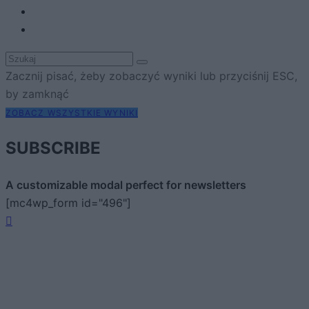
Zacznij pisać, żeby zobaczyć wyniki lub przyciśnij ESC,
by zamknąć
ZOBACZ WSZYSTKIE WYNIKI
SUBSCRIBE
A customizable modal perfect for newsletters
[mc4wp_form id="496"]