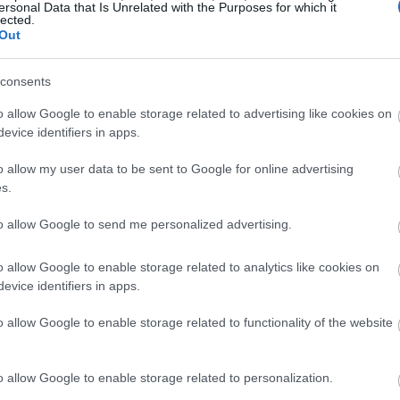
ersonal Data that Is Unrelated with the Purposes for which it
lected.
Out
consents
ad
o allow Google to enable storage related to advertising like cookies on
evice identifiers in apps.
o allow my user data to be sent to Google for online advertising
s.
to allow Google to send me personalized advertising.
o allow Google to enable storage related to analytics like cookies on
evice identifiers in apps.
 nowe SoC dla rynku mobilnego: Temash Zarówn
o allow Google to enable storage related to functionality of the website
nek czekał na wydajny procesor z dopracowaną g
ące opóźniała premierę, potem dostawy, nie two
o allow Google to enable storage related to personalization.
jściem swoich klientów i zniechęciła rynek. Ale