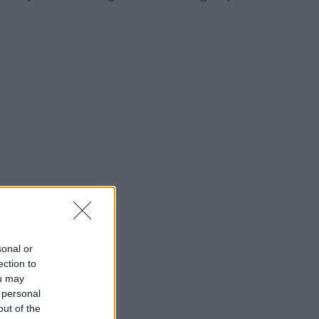
sonal or
ection to
ou may
 personal
out of the