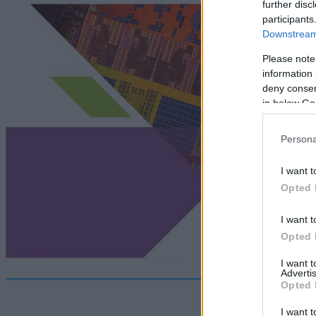
further disc
participants
Downstream 
Please note
information 
deny consent
in below Go
Persona
I want t
Opted 
I want t
Opted 
I want 
Advertis
Opted 
I want t