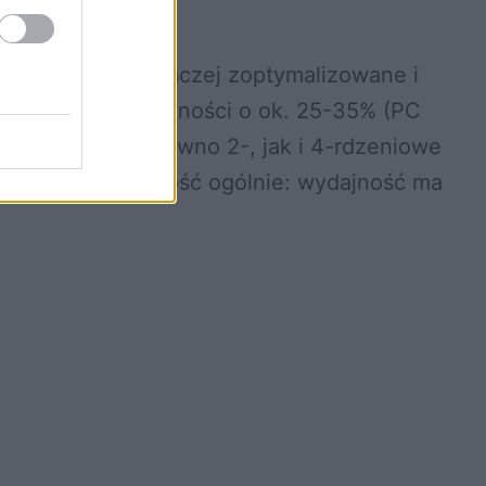
lins.
h), są jednak inaczej zoptymalizowane i
ło przyrost wydajności o ok. 25-35% (PC
dzinie będą zarówno 2-, jak i 4-rdzeniowe
przy czym znów dość ogólnie: wydajność ma