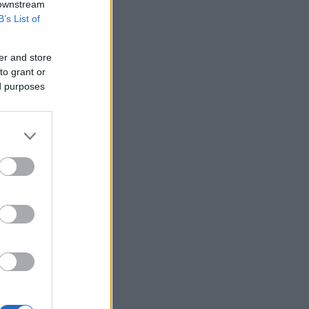
 downstream
B’s List of
er and store
to grant or
ed purposes