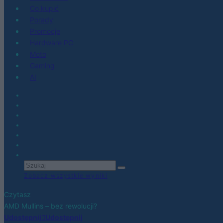
Co kupić
Porady
Promocje
Hardware PC
Moto
Gaming
AI
Zobacz wszystkie wyniki
Czytasz
AMD Mullins – bez rewolucji?
Udostępnij
Udostępnij