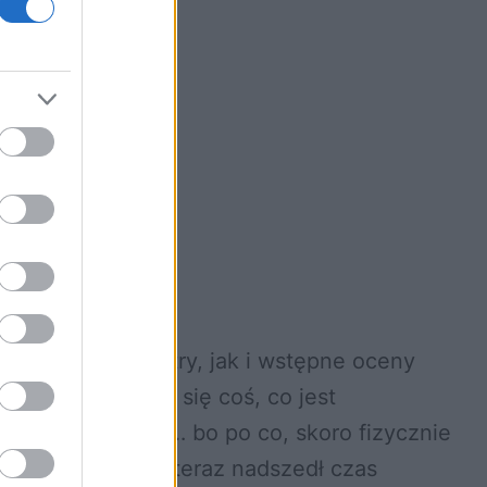
o jego parametry, jak i wstępne oceny
rafiką. I stało się coś, co jest
rzyła marketingu… bo po co, skoro fizycznie
 co było to było, teraz nadszedł czas