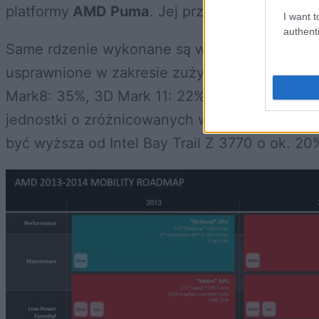
platformy
AMD Puma
. Jej przedstawicielem n
I want t
authenti
Same rdzenie wykonane są w tej samej techno
usprawnione w zakresie zużycia energii. Wyko
Mark8: 35%, 3D Mark 11: 22%) przy mniejszym
jednostki o zróżnicowanych wydajnościach (o
być wyższa od Intel Bay Trail Z 3770 o ok. 20