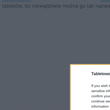
tabletów, bo niewątpliwie można go tak nazwa
Tabletowo
If you wish 
sensitive in
confirm you
continue se
information 