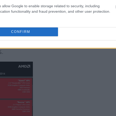
a rynku
tabletów
ma być rodzina procesorów Mul
o allow Google to enable storage related to security, including
cation functionality and fraud prevention, and other user protection.
logii 28nm, co poprzednie Jaguary (AMD Temas
rzystanie nieujawnionych jeszcze rozwiązań da
CONFIRM
 o prawie połowę TDP (od 2 W do 4,5 W) . W ro
gólnie mówi się o czterech różnych chipach), 
%.