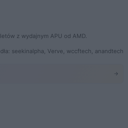
abletów z wydajnym APU od AMD.
ódła: seekinalpha, Verve, wccftech, anandtech