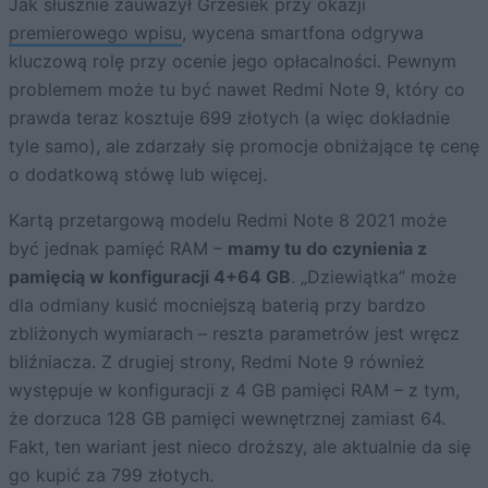
Jak słusznie zauważył Grzesiek przy okazji
premierowego wpisu
, wycena smartfona odgrywa
kluczową rolę przy ocenie jego opłacalności. Pewnym
problemem może tu być nawet Redmi Note 9, który co
prawda teraz kosztuje 699 złotych (a więc dokładnie
tyle samo), ale zdarzały się promocje obniżające tę cenę
o dodatkową stówę lub więcej.
Kartą przetargową modelu Redmi Note 8 2021 może
być jednak pamięć RAM –
mamy tu do czynienia z
pamięcią w konfiguracji 4+64 GB
. „Dziewiątka” może
dla odmiany kusić mocniejszą baterią przy bardzo
zbliżonych wymiarach – reszta parametrów jest wręcz
bliźniacza. Z drugiej strony, Redmi Note 9 również
występuje w konfiguracji z 4 GB pamięci RAM – z tym,
że dorzuca 128 GB pamięci wewnętrznej zamiast 64.
Fakt, ten wariant jest nieco droższy, ale aktualnie da się
go kupić za 799 złotych.