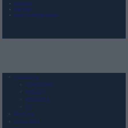
REDAKCJA
REKLAMA
POLITYKA PRYWATNOŚCI
Urządzenia
SMARTFONY
TABLETY
WEARABLE
TV
Recenzje
Porównania