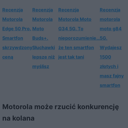
Recenzja
Recenzja
Recenzja
Recenzja
Motorola
Motorola
Motorola Moto
motorola
Edge 50 Pro.
Moto
G34 5G. To
moto g84
Smartfon
Buds+.
nieporozumienie…
5G.
skrzywdzony
Słuchawki
że ten smartfon
Wydajesz
ceną
lepsze niż
jest tak tani
1500
myślisz
złotych i
masz fajny
smartfon
Motorola może rzucić konkurencję
na kolana