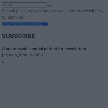
Zacznij pisać, żeby zobaczyć wyniki lub przyciśnij ESC,
by zamknąć
ZOBACZ WSZYSTKIE WYNIKI
SUBSCRIBE
A customizable modal perfect for newsletters
[mc4wp_form id="496"]