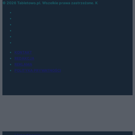
© 2026 Tabletowo.pl. Wszelkie prawa zastrzeżone. K
KONTAKT
REDAKCJA
REKLAMA
POLITYKA PRYWATNOŚCI