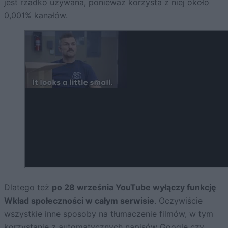
jest rzadko używana, ponieważ korzysta z niej około
0,001% kanałów.
Dlatego też
po 28 września YouTube wyłączy funkcję
Wkład społeczności w całym serwisie
. Oczywiście
wszystkie inne sposoby na tłumaczenie filmów, w tym
korzystanie z automatycznych napisów Google czy