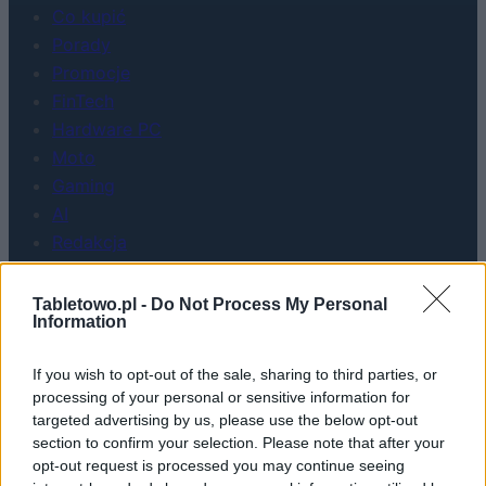
Co kupić
Porady
Promocje
FinTech
Hardware PC
Moto
Gaming
AI
Redakcja
Reklama
Kontakt
Tabletowo.pl -
Do Not Process My Personal
Information
If you wish to opt-out of the sale, sharing to third parties, or
processing of your personal or sensitive information for
targeted advertising by us, please use the below opt-out
section to confirm your selection. Please note that after your
opt-out request is processed you may continue seeing