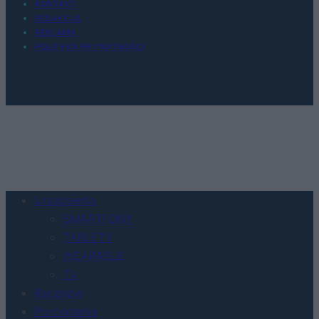
KONTAKT
REDAKCJA
REKLAMA
POLITYKA PRYWATNOŚCI
Urządzenia
SMARTFONY
TABLETY
WEARABLE
TV
Recenzje
Porównania