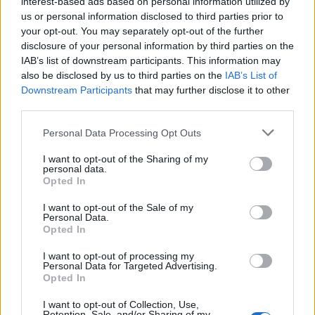
interest-based ads based on personal information utilized by
us or personal information disclosed to third parties prior to
your opt-out. You may separately opt-out of the further
disclosure of your personal information by third parties on the
Urządzenia
IAB’s list of downstream participants. This information may
SMARTFONY
also be disclosed by us to third parties on the
IAB’s List of
Downstream Participants
that may further disclose it to other
TABLETY
third parties.
WEARABLE
TV
Please note that this website/app uses one or more Google
Personal Data Processing Opt Outs
services and may gather and store information including but
Recenzje
not limited to your visit or usage behaviour. You may click to
I want to opt-out of the Sharing of my
Porównania
personal data.
grant or deny consent to Google and its third-party tags to
Opted In
Co kupić
use your data for below specified purposes in below Google
Porady
consent section.
I want to opt-out of the Sale of my
Personal Data.
Promocje
Opted In
FinTech
I want to opt-out of processing my
Hardware PC
Personal Data for Targeted Advertising.
Moto
Opted In
Gaming
I want to opt-out of Collection, Use,
AI
Retention, Sale, and/or Sharing of my