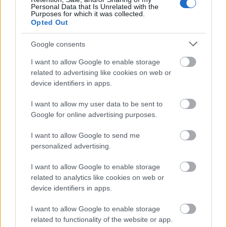
Personal Data that Is Unrelated with the
Redakcja
Purposes for which it was collected.
Opted Out
Reklama
Kontakt
Google consents
Obserwuj nas
I want to allow Google to enable storage
related to advertising like cookies on web or
device identifiers in apps.
I want to allow my user data to be sent to
Google for online advertising purposes.
I want to allow Google to send me
personalized advertising.
Zacznij pisać, żeby zobaczyć wyniki lub przyciśnij ESC,
I want to allow Google to enable storage
by zamknąć
related to analytics like cookies on web or
device identifiers in apps.
ZOBACZ WSZYSTKIE WYNIKI
I want to allow Google to enable storage
SUBSCRIBE
related to functionality of the website or app.