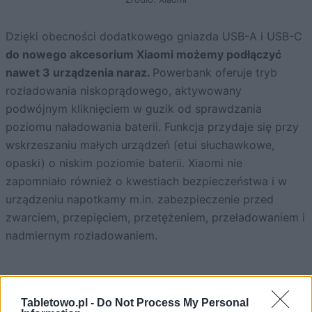
Dzięki obecności dodatkowego gniazda USB-A i USB-C
do nowego akcesorium Xiaomi możemy podłączyć
nawet 3 urządzenia naraz.
Powerbank oferuje tryb
rozładowania niskoprądowego, aktywowany
podwójnym kliknięciem w guzik od sprawdzania
poziomu naładowania baterii. Funkcja przydaje się przy
wskrzeszaniu małych urządzeń (etui słuchawkowe,
opaski) o niskim poziomie baterii. Xiaomi nie
zapomniało również o kwestiach bezpieczeństwa i w
urządzeniu napotkamy m.in. zabezpieczenie przed
zwarciem, przepięciem, przetężeniem, przeładowaniem i
nadmiernym rozładowaniem.
Tabletowo.pl -
Do Not Process My Personal