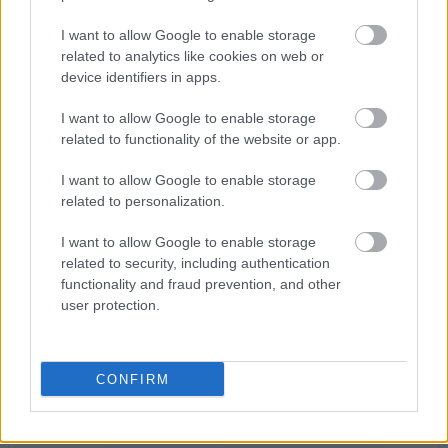
Na szczęście wszystkie te rozwiązania nie wpłynęły
I want to allow Google to enable storage
niekorzystnie na cenę powerbanka. Bez względu na
related to analytics like cookies on web or
wybrany kolor, akcesorium wyceniono na 129 juanów,
device identifiers in apps.
czyli ~80 złotych. Niewykluczone, że sprzęt pojawi się
I want to allow Google to enable storage
również w Polsce. Mam tylko nadzieję, że wbudowany
related to functionality of the website or app.
kabelek będzie dzielnie znosił próbę czasu i
wytrzymałości.
I want to allow Google to enable storage
related to personalization.
ZOBACZ RÓWNIEŻ
I want to allow Google to enable storage
related to security, including authentication
functionality and fraud prevention, and other
user protection.
Telewizor jako domowe centrum rozrywki – poradnik
CONFIRM
Dodaj
Tabletowo
jako preferowane źródło w
Google