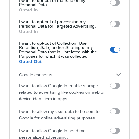
I want to opt-out of the Sale of my
Personal Data.
Opted In
I want to opt-out of processing my
Personal Data for Targeted Advertising.
Opted In
I want to opt-out of Collection, Use,
Retention, Sale, and/or Sharing of my
Personal Data that Is Unrelated with the
Purposes for which it was collected.
Opted Out
Google consents
Nowy laptop
Google ostrzeże
Motorola nie
I want to allow Google to enable storage
related to advertising like cookies on web or
Redmi oferuje
Cię przed
zaskoczy nas już
device identifiers in apps.
świetną
powodzią.
ceną razr 40 ultra
I want to allow my user data to be sent to
specyfikację za
Również w Polsce
Google for online advertising purposes.
bezcen
I want to allow Google to send me
personalized advertising.