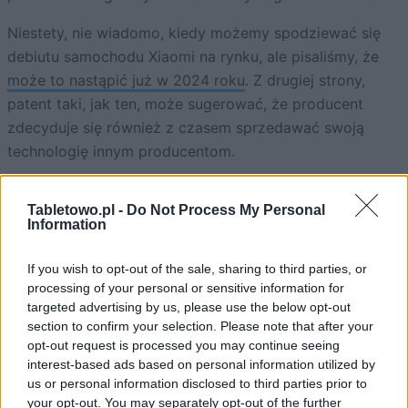
Niestety, nie wiadomo, kiedy możemy spodziewać się
debiutu samochodu Xiaomi na rynku, ale pisaliśmy, że
może to nastąpić już w 2024 roku
. Z drugiej strony,
patent taki, jak ten, może sugerować, że producent
zdecyduje się również z czasem sprzedawać swoją
technologię innym producentom.
Niezależnie od tego, jak sprawa się rozwinie, pewne
Tabletowo.pl -
Do Not Process My Personal
jest, że inwestycja w rynek inteligentnych, elektrycznych
Information
samochodów, będzie czymś, na co Xiaomi będzie
zwracać szczególną uwagę. To jeden z najgorętszych
If you wish to opt-out of the sale, sharing to third parties, or
ostatnio rynków, a Xiaomi ze swoimi ambicjami nie
processing of your personal or sensitive information for
może sobie pozwolić na to, aby go na nim nie było.
targeted advertising by us, please use the below opt-out
section to confirm your selection. Please note that after your
ZOBACZ RÓWNIEŻ
opt-out request is processed you may continue seeing
interest-based ads based on personal information utilized by
us or personal information disclosed to third parties prior to
your opt-out. You may separately opt-out of the further