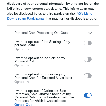
disclosure of your personal information by third parties on the
IAB’s list of downstream participants. This information may
Recenzja realme 4K Smart Google TV Stick
also be disclosed by us to third parties on the
IAB’s List of
Downstream Participants
that may further disclose it to other
Via
third parties.
Gizmochina
Please note that this website/app uses one or more Google
Personal Data Processing Opt Outs
Źródło
services and may gather and store information including but
CNIPA
not limited to your visit or usage behaviour. You may click to
I want to opt-out of the Sharing of my
personal data.
grant or deny consent to Google and its third-party tags to
Opted In
use your data for below specified purposes in below Google
Dodaj
Tabletowo
jako preferowane źródło w
consent section.
I want to opt-out of the Sale of my
Google
Personal Data.
Opted In
Nasze artykuły będą częściej pojawiać się w Twoich wynikach
I want to opt-out of processing my
Personal Data for Targeted Advertising.
Udostępnij
Udostępnij
Udostępnij
Udostępnij
Opted In
I want to opt-out of Collection, Use,
Retention, Sale, and/or Sharing of my
Personal Data that Is Unrelated with the
Purposes for which it was collected.
Opted Out