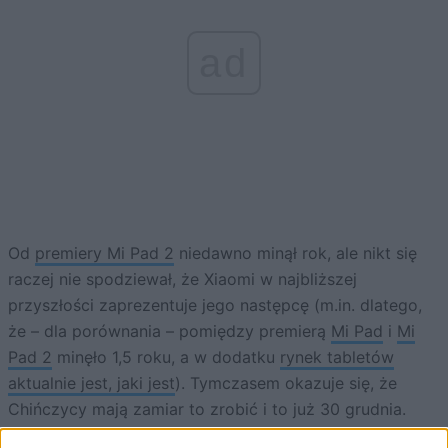
ad
Od
premiery Mi Pad 2
niedawno minął rok, ale nikt się
raczej nie spodziewał, że Xiaomi w najbliższej
przyszłości zaprezentuje jego następcę (m.in. dlatego,
że – dla porównania – pomiędzy premierą
Mi Pad
i
Mi
Pad 2
minęło 1,5 roku, a w dodatku
rynek tabletów
aktualnie jest, jaki jest
). Tymczasem okazuje się, że
Chińczycy mają zamiar to zrobić i to już 30 grudnia.