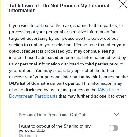
Mi Pad 3 wyposażono w 9,7-calowy wyświetlacz o
Tabletowo.pl -
Do Not Process My Personal
rozdzielczości 2048×1536 (w
Mi Pad 2
ekran ma 7,9
Information
cala, ale tyle samo pikseli), procesor Intel Core m3-
7Y30 2,6 GHz ze zintegrowanym układem
If you wish to opt-out of the sale, sharing to third parties, or
processing of your personal or sensitive information for
graficznym Intel HD Graphics 615, 8GB RAM, 128GB lub
targeted advertising by us, please use the below opt-out
256GB pamięci wewnętrznej (brak informacji o
section to confirm your selection. Please note that after your
możliwości rozszerzenia) oraz aparaty: 16 Mpix z
opt-out request is processed you may continue seeing
podwójną diodą doświetlającą na tyle i 8 Mpix na
interest-based ads based on personal information utilized by
przodzie.
us or personal information disclosed to third parties prior to
your opt-out. You may separately opt-out of the further
disclosure of your personal information by third parties on the
IAB’s list of downstream participants. This information may
also be disclosed by us to third parties on the
IAB’s List of
Downstream Participants
that may further disclose it to other
third parties.
Please note that this website/app uses one or more Google
Personal Data Processing Opt Outs
services and may gather and store information including but
not limited to your visit or usage behaviour. You may click to
I want to opt-out of the Sharing of my
personal data.
grant or deny consent to Google and its third-party tags to
Opted In