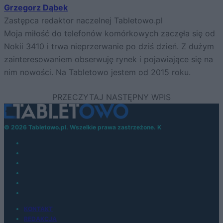
Grzegorz Dąbek
Zastępca redaktor naczelnej Tabletowo.pl
Moja miłość do telefonów komórkowych zaczęła się od
Nokii 3410 i trwa nieprzerwanie po dziś dzień. Z dużym
zainteresowaniem obserwuję rynek i pojawiające się na
nim nowości. Na Tabletowo jestem od 2015 roku.
© 2026 Tabletowo.pl. Wszelkie prawa zastrzeżone. K
KONTAKT
REDAKCJA