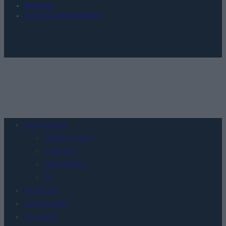
REKLAMA
POLITYKA PRYWATNOŚCI
Urządzenia
SMARTFONY
TABLETY
WEARABLE
TV
Recenzje
Porównania
Co kupić