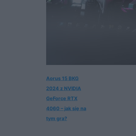
Aorus 15 BKG
2024 z NVIDIA
GeForce RTX
4060 – jak się na
tym gra?