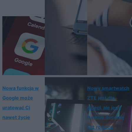
Nowa funkcja w
Nowy smartwatch
Google może
ZTE jest dla
uratować Ci
dzieci, ale jego
nawet życie
funkcje docenią
też rodzice