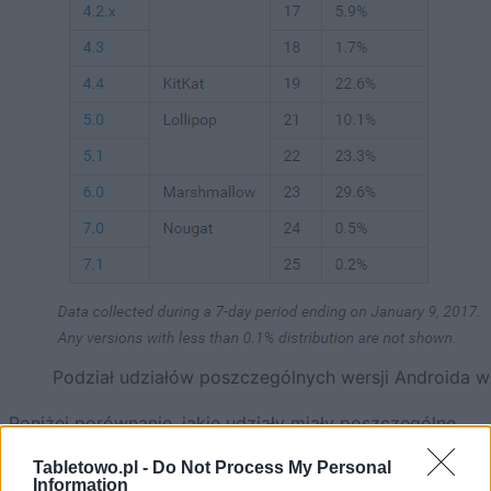
Podział udziałów poszczególnych wersji Androida w
Poniżej porównanie, jakie udziały miały poszczególne
wersje Androida w styczniu 2017 roku oraz
Tabletowo.pl -
Do Not Process My Personal
grudniu
,
listopadzie
i
wrześniu
2016 roku (danych za
Information