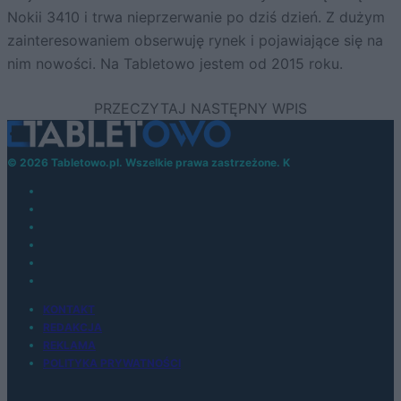
Nokii 3410 i trwa nieprzerwanie po dziś dzień. Z dużym
zainteresowaniem obserwuję rynek i pojawiające się na
nim nowości. Na Tabletowo jestem od 2015 roku.
© 2026 Tabletowo.pl. Wszelkie prawa zastrzeżone. K
KONTAKT
REDAKCJA
REKLAMA
POLITYKA PRYWATNOŚCI