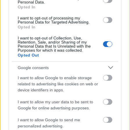
Personal Data.
Opted In
4.2.x Jelly
5,9%
6,4%
6,8%
Bean
I want to opt-out of processing my
Personal Data for Targeted Advertising.
Opted In
4.3 Jelly
1,7%
1,9%
2,0%
I want to opt-out of Collection, Use,
Bean
Retention, Sale, and/or Sharing of my
Personal Data that Is Unrelated with the
Purposes for which it was collected.
Opted Out
4.4 KitKat
22,6%
24,0%
25,2%
Google consents
5.0 Lollipop
10,1%
10,8%
11,3%
1
I want to allow Google to enable storage
related to advertising like cookies on web or
5.1 Lollipop
23,3%
23,2%
22,8%
device identifiers in apps.
I want to allow my user data to be sent to
6.0
29,6%
26,3%
24,0%
Google for online advertising purposes.
Marshmallow
I want to allow Google to send me
7.0 Nougat
0,5%
0,4%
0,3%
-
personalized advertising.