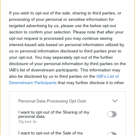
październik 2016 roku brak):
If you wish to opt-out of the sale, sharing to third parties, or
processing of your personal or sensitive information for
Miesiąc/
styczeń
grudzień
listopad
targeted advertising by us, please use the below opt-out
Wydanie
2017
2016
2016
section to confirm your selection. Please note that after your
opt-out request is processed you may continue seeing
interest-based ads based on personal information utilized by
2.2 Froyo
-
0,1%
0,1%
us or personal information disclosed to third parties prior to
your opt-out. You may separately opt-out of the further
2.3.3-2.3.7
disclosure of your personal information by third parties on the
1,0%
1,2%
1,3%
IAB’s list of downstream participants. This information may
Gingerbread
also be disclosed by us to third parties on the
IAB’s List of
Downstream Participants
that may further disclose it to other
4.0.3-4.0.4
third parties.
Ice Cream
1,1%
1,2%
1,3%
Please note that this website/app uses one or more Google
Personal Data Processing Opt Outs
Sandwich
services and may gather and store information including but
not limited to your visit or usage behaviour. You may click to
I want to opt-out of the Sharing of my
personal data.
grant or deny consent to Google and its third-party tags to
4.1.x Jelly
Opted In
4,0%
4,5%
4,9%
use your data for below specified purposes in below Google
Bean
consent section.
I want to opt-out of the Sale of my