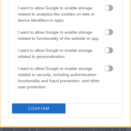
I want to allow Google to enable storage
7.1 Nougat
0,2%
-
-
-
related to analytics like cookies on web or
device identifiers in apps.
Źródło:
Android Developers
przez
Android
I want to allow Google to enable storage
Police
;
Update My Android
(grafika wyróżniająca)
related to functionality of the website or app.
I want to allow Google to enable storage
Dodaj
Tabletowo
jako preferowane źródło w
related to personalization.
Google
Nasze artykuły będą częściej pojawiać się w Twoich wynikach
I want to allow Google to enable storage
related to security, including authentication
Udostępnij
Udostępnij
Udostępnij
Udostępnij
functionality and fraud prevention, and other
user protection.
CONFIRM
Grzegorz Dąbek
Zastępca redaktor naczelnej Tabletowo.pl
Moja miłość do telefonów komórkowych zaczęła się od