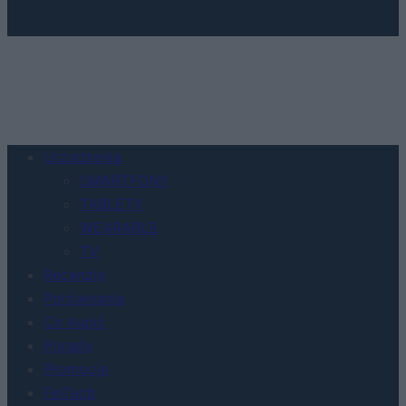
Urządzenia
SMARTFONY
TABLETY
WEARABLE
TV
Recenzje
Porównania
Co kupić
Porady
Promocje
FinTech