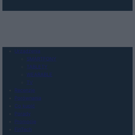
Urządzenia
SMARTFONY
TABLETY
WEARABLE
TV
Recenzje
Porównania
Co kupić
Porady
Promocje
FinTech