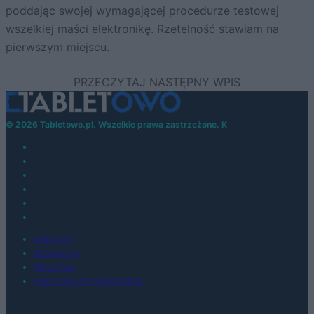
poddając swojej wymagającej procedurze testowej
wszelkiej maści elektronikę. Rzetelność stawiam na
pierwszym miejscu.
© 2026 Tabletowo.pl. Wszelkie prawa zastrzeżone. K
KONTAKT
REDAKCJA
REKLAMA
POLITYKA PRYWATNOŚCI