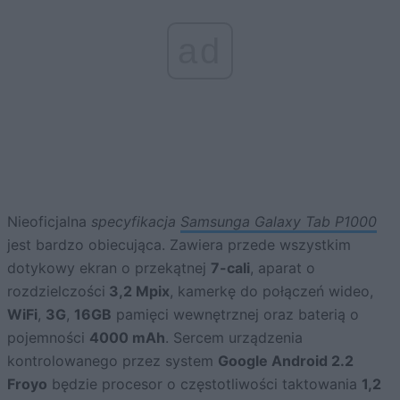
ad
Nieoficjalna
specyfikacja
Samsunga Galaxy Tab P1000
jest bardzo obiecująca. Zawiera przede wszystkim
dotykowy ekran o przekątnej
7-cali
, aparat o
rozdzielczości
3,2 Mpix
, kamerkę do połączeń wideo,
WiFi
,
3G
,
16GB
pamięci wewnętrznej oraz baterią o
pojemności
4000 mAh
. Sercem urządzenia
kontrolowanego przez system
Google Android 2.2
Froyo
będzie procesor o częstotliwości taktowania
1,2