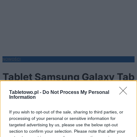
NOWOŚCI
Tablet Samsung Galaxy Tab
zadebiutuje na targach IFA
Tabletowo.pl -
Do Not Process My Personal
Information
we wrześniu
If you wish to opt-out of the sale, sharing to third parties, or
processing of your personal or sensitive information for
targeted advertising by us, please use the below opt-out
section to confirm your selection. Please note that after your