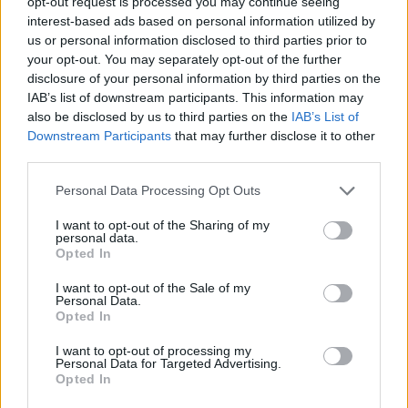
opt-out request is processed you may continue seeing
KATARZYNA PURA
·
11 SIERPNIA 2010
interest-based ads based on personal information utilized by
Strona główna
us or personal information disclosed to third parties prior to
Nowości
your opt-out. You may separately opt-out of the further
Tablet Samsung Galaxy Tab zadebiutuje na targach IFA we wrześniu
disclosure of your personal information by third parties on the
IAB’s list of downstream participants. This information may
Dodaj
Tabletowo
jako preferowane źródło w
also be disclosed by us to third parties on the
IAB’s List of
Google
Downstream Participants
that may further disclose it to other
Nasze artykuły będą częściej pojawiać się w Twoich wynikach
third parties.
Please note that this website/app uses one or more Google
Personal Data Processing Opt Outs
services and may gather and store information including but
not limited to your visit or usage behaviour. You may click to
I want to opt-out of the Sharing of my
personal data.
grant or deny consent to Google and its third-party tags to
Opted In
use your data for below specified purposes in below Google
consent section.
I want to opt-out of the Sale of my
Personal Data.
Opted In
I want to opt-out of processing my
Personal Data for Targeted Advertising.
Opted In