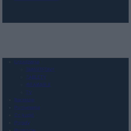
Urządzenia
SMARTFONY
TABLETY
WEARABLE
TV
Recenzje
Porównania
Co kupić
Porady
Promocje