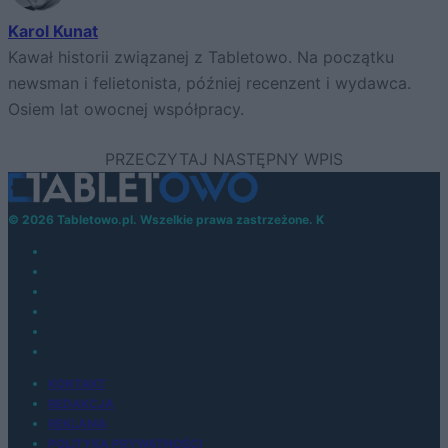
Karol Kunat
Kawał historii związanej z Tabletowo. Na początku
newsman i felietonista, później recenzent i wydawca.
Osiem lat owocnej współpracy.
© 2026 Tabletowo.pl. Wszelkie prawa zastrzeżone. K
KONTAKT
REDAKCJA
REKLAMA
POLITYKA PRYWATNOŚCI