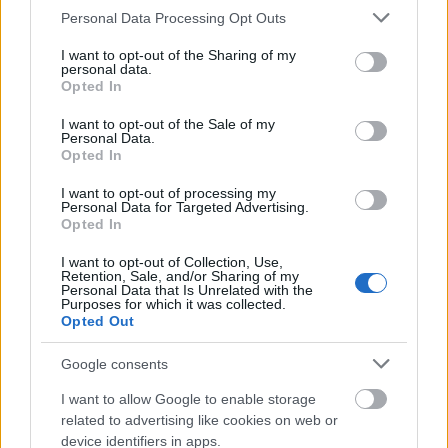
Please note that this website/app uses one or more Google
Personal Data Processing Opt Outs
services and may gather and store information including but
not limited to your visit or usage behaviour. You may click to
I want to opt-out of the Sharing of my
personal data.
grant or deny consent to Google and its third-party tags to
Opted In
use your data for below specified purposes in below Google
consent section.
I want to opt-out of the Sale of my
Personal Data.
Opted In
I want to opt-out of processing my
Personal Data for Targeted Advertising.
Opted In
I want to opt-out of Collection, Use,
Retention, Sale, and/or Sharing of my
Personal Data that Is Unrelated with the
Purposes for which it was collected.
Opted Out
Google consents
I want to allow Google to enable storage
related to advertising like cookies on web or
device identifiers in apps.