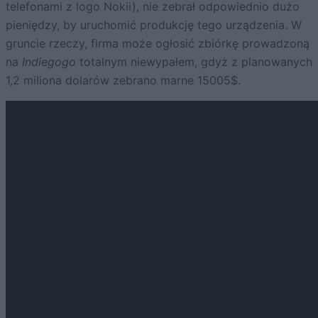
telefonami z logo Nokii), nie zebrał odpowiednio dużo
pieniędzy, by uruchomić produkcję tego urządzenia. W
gruncie rzeczy, firma może ogłosić zbiórkę prowadzoną
na
Indiegogo
totalnym niewypałem, gdyż z planowanych
1,2 miliona dolarów zebrano marne 15005$.