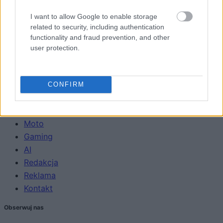
WEARABLE
I want to allow Google to enable storage
TV
related to security, including authentication
Recenzje
functionality and fraud prevention, and other
Porównania
user protection.
Co kupić
Porady
Promocje
CONFIRM
FinTech
Hardware PC
Moto
Gaming
AI
Redakcja
Reklama
Kontakt
Obserwuj nas