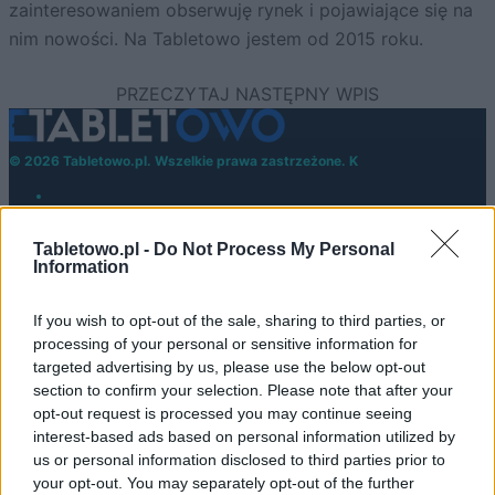
zainteresowaniem obserwuję rynek i pojawiające się na
nim nowości. Na Tabletowo jestem od 2015 roku.
© 2026 Tabletowo.pl. Wszelkie prawa zastrzeżone. K
Tabletowo.pl -
Do Not Process My Personal
Information
If you wish to opt-out of the sale, sharing to third parties, or
KONTAKT
processing of your personal or sensitive information for
REDAKCJA
targeted advertising by us, please use the below opt-out
REKLAMA
section to confirm your selection. Please note that after your
POLITYKA PRYWATNOŚCI
opt-out request is processed you may continue seeing
interest-based ads based on personal information utilized by
us or personal information disclosed to third parties prior to
your opt-out. You may separately opt-out of the further