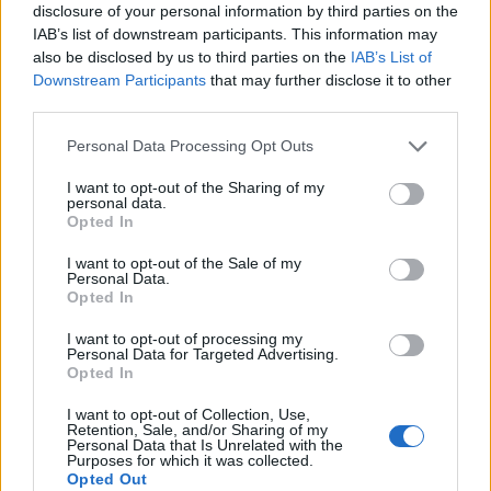
disclosure of your personal information by third parties on the
IAB’s list of downstream participants. This information may
also be disclosed by us to third parties on the
IAB’s List of
Downstream Participants
that may further disclose it to other
third parties.
Please note that this website/app uses one or more Google
Personal Data Processing Opt Outs
Urządzenia
services and may gather and store information including but
SMARTFONY
not limited to your visit or usage behaviour. You may click to
I want to opt-out of the Sharing of my
personal data.
TABLETY
grant or deny consent to Google and its third-party tags to
Opted In
use your data for below specified purposes in below Google
WEARABLE
consent section.
TV
I want to opt-out of the Sale of my
Personal Data.
Recenzje
Opted In
Porównania
I want to opt-out of processing my
Co kupić
Personal Data for Targeted Advertising.
Opted In
Porady
Promocje
I want to opt-out of Collection, Use,
Retention, Sale, and/or Sharing of my
FinTech
Personal Data that Is Unrelated with the
Purposes for which it was collected.
Hardware PC
Opted Out