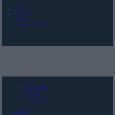
KONTAKT
REDAKCJA
REKLAMA
POLITYKA PRYWATNOŚCI
Urządzenia
SMARTFONY
TABLETY
WEARABLE
TV
Recenzje