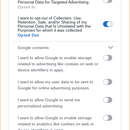
Personal Data for Targeted Advertising.
dlatego Koreańczycy musieli pójść na pewne ustępstwa.
Opted In
I want to opt-out of Collection, Use,
Retention, Sale, and/or Sharing of my
Personal Data that Is Unrelated with the
Purposes for which it was collected.
Opted Out
Google consents
ad
I want to allow Google to enable storage
related to advertising like cookies on web or
device identifiers in apps.
I want to allow my user data to be sent to
Google for online advertising purposes.
I want to allow Google to send me
personalized advertising.
Nie oznacza to, że Samsung ma zamiar oddać
I want to allow Google to enable storage
walkowerem
koszulkę
lidera w segmencie smartfonów i
related to analytics like cookies on web or
pójść śladami Sony, które przedkłada zyski nad udziały