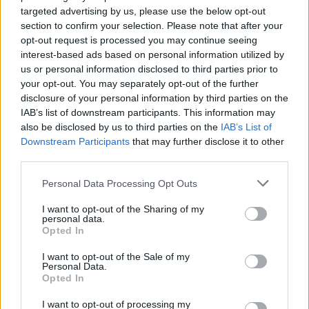
rynku
targeted advertising by us, please use the below opt-out
section to confirm your selection. Please note that after your
opt-out request is processed you may continue seeing
interest-based ads based on personal information utilized by
GRZEGORZ DĄBEK
·
21 CZERWCA 2016
us or personal information disclosed to third parties prior to
your opt-out. You may separately opt-out of the further
Strona główna
disclosure of your personal information by third parties on the
Systemy
IAB’s list of downstream participants. This information may
Android
also be disclosed by us to third parties on the
IAB’s List of
Samsung zmienia strategię – zyski ważniejsze od zwiększania udziałów na
Downstream Participants
that may further disclose it to other
rynku
third parties.
Dodaj
Tabletowo
jako preferowane źródło w
Please note that this website/app uses one or more Google
Personal Data Processing Opt Outs
Google
services and may gather and store information including but
Nasze artykuły będą częściej pojawiać się w Twoich wynikach
not limited to your visit or usage behaviour. You may click to
I want to opt-out of the Sharing of my
personal data.
grant or deny consent to Google and its third-party tags to
Opted In
use your data for below specified purposes in below Google
W strategii Samsunga zaszły poważne zmiany. Od tej
consent section.
I want to opt-out of the Sale of my
pory najważniejsze są nie wzrosty udziałów na
Personal Data.
Opted In
poszczególnych rynkach, a zwiększenie zysków ze
sprzedaży. To – jak wiemy – nie zawsze idzie w parze,
I want to opt-out of processing my