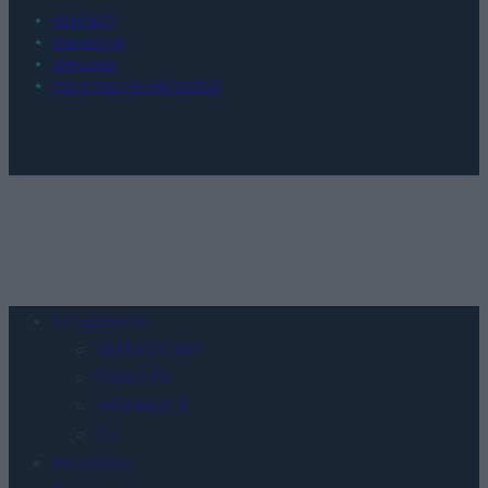
KONTAKT
REDAKCJA
REKLAMA
POLITYKA PRYWATNOŚCI
Urządzenia
SMARTFONY
TABLETY
WEARABLE
TV
Recenzje