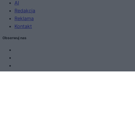
AI
Redakcja
Reklama
Kontakt
Obserwuj nas
Zacznij pisać, żeby zobaczyć wyniki lub przyciśnij ESC,
by zamknąć
ZOBACZ WSZYSTKIE WYNIKI
SUBSCRIBE