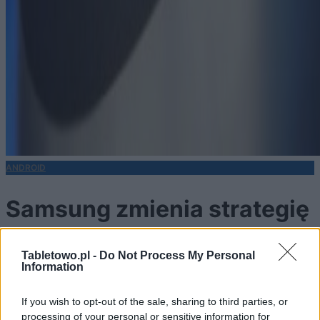
ANDROID
Samsung zmienia strategię
– zyski ważniejsze od
Tabletowo.pl -
Do Not Process My Personal
Information
zwiększania udziałów na
If you wish to opt-out of the sale, sharing to third parties, or
processing of your personal or sensitive information for