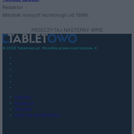
Redaktor
Miłośnik nowych technologii od 1998r.
© 2026 Tabletowo.pl. Wszelkie prawa zastrzeżone. K
KONTAKT
REDAKCJA
REKLAMA
POLITYKA PRYWATNOŚCI