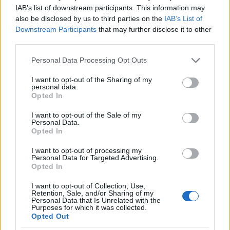
IAB’s list of downstream participants. This information may
also be disclosed by us to third parties on the
IAB’s List of
Downstream Participants
that may further disclose it to other
third parties.
Please note that this website/app uses one or more Google
Personal Data Processing Opt Outs
services and may gather and store information including but
not limited to your visit or usage behaviour. You may click to
I want to opt-out of the Sharing of my
personal data.
grant or deny consent to Google and its third-party tags to
Opted In
use your data for below specified purposes in below Google
consent section.
I want to opt-out of the Sale of my
Personal Data.
Opted In
I want to opt-out of processing my
Personal Data for Targeted Advertising.
Opted In
I want to opt-out of Collection, Use,
Retention, Sale, and/or Sharing of my
Personal Data that Is Unrelated with the
Purposes for which it was collected.
Opted Out