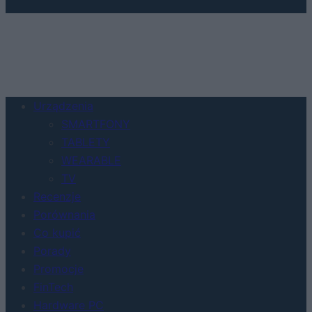
Urządzenia
SMARTFONY
TABLETY
WEARABLE
TV
Recenzje
Porównania
Co kupić
Porady
Promocje
FinTech
Hardware PC