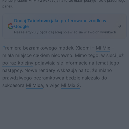
Rendery Xiaomi Mi Mix 2 wskazują na to, że ekran pokryje 100% przedniego
panelu
Dodaj
Tabletowo
jako preferowane źródło w
Google
Nasze artykuły będą częściej pojawiać się w Twoich wynikach
Premiera bezramkowego modelu Xiaomi –
Mi Mix
–
miała miejsce całkiem niedawno. Mimo tego, w sieci już
po raz kolejny
pojawiają się informacje na temat jego
następcy. Nowe rendery wskazują na to, że miano
prawdziwego bezramkowca będzie należało do
sukcesora
Mi Mixa
, a więc
Mi Mix 2
.