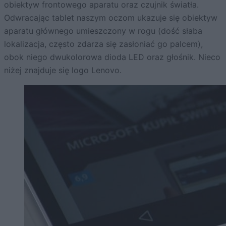
obiektyw frontowego aparatu oraz czujnik światła.
Odwracając tablet naszym oczom ukazuje się obiektyw
aparatu głównego umieszczony w rogu (dość słaba
lokalizacja, często zdarza się zasłoniać go palcem),
obok niego dwukolorowa dioda LED oraz głośnik. Nieco
niżej znajduje się logo Lenovo.