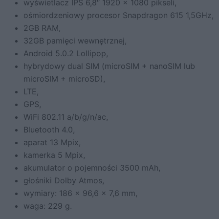
wyświetlacz IPS 6,8″ 1920 x 1080 pikseli,
ośmiordzeniowy procesor Snapdragon 615 1,5GHz,
2GB RAM,
32GB pamięci wewnętrznej,
Android 5.0.2 Lollipop,
hybrydowy dual SIM (microSIM + nanoSIM lub
microSIM + microSD),
LTE,
GPS,
WiFi 802.11 a/b/g/n/ac,
Bluetooth 4.0,
aparat 13 Mpix,
kamerka 5 Mpix,
akumulator o pojemności 3500 mAh,
głośniki Dolby Atmos,
wymiary: 186 x 96,6 x 7,6 mm,
waga: 229 g.