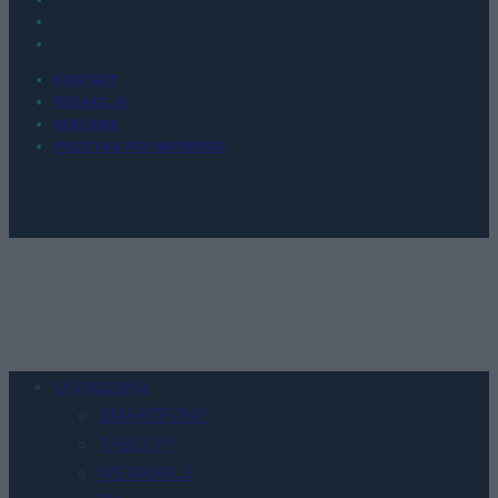
KONTAKT
REDAKCJA
REKLAMA
POLITYKA PRYWATNOŚCI
Urządzenia
SMARTFONY
TABLETY
WEARABLE