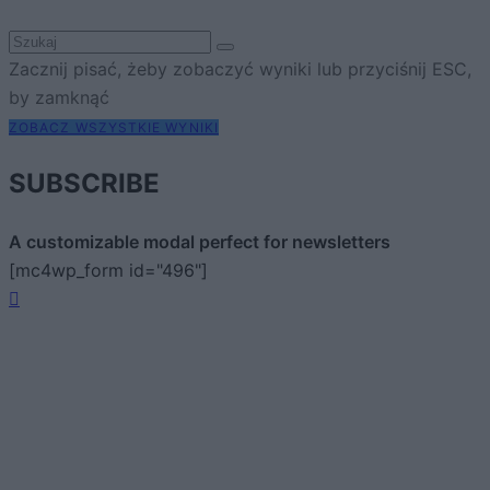
Zacznij pisać, żeby zobaczyć wyniki lub przyciśnij ESC,
by zamknąć
ZOBACZ WSZYSTKIE WYNIKI
SUBSCRIBE
A customizable modal perfect for newsletters
[mc4wp_form id="496"]