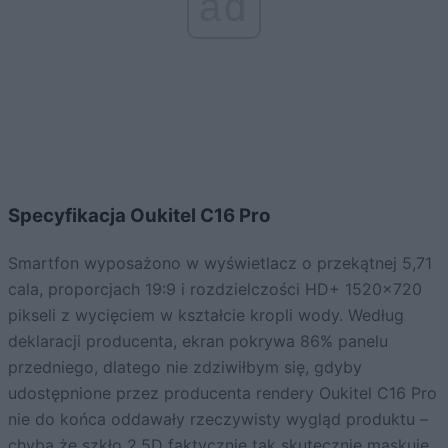
ad
Specyfikacja Oukitel C16 Pro
Smartfon wyposażono w wyświetlacz o przekątnej 5,71
cala, proporcjach 19:9 i rozdzielczości HD+ 1520×720
pikseli z wycięciem w kształcie kropli wody. Według
deklaracji producenta, ekran pokrywa 86% panelu
przedniego, dlatego nie zdziwiłbym się, gdyby
udostępnione przez producenta rendery Oukitel C16 Pro
nie do końca oddawały rzeczywisty wygląd produktu –
chyba że szkło 2.5D faktycznie tak skutecznie maskuje