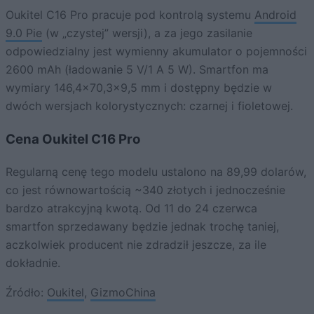
Oukitel C16 Pro pracuje pod kontrolą systemu
Android
9.0 Pie
(w „czystej” wersji), a za jego zasilanie
odpowiedzialny jest wymienny akumulator o pojemności
2600 mAh (ładowanie 5 V/1 A 5 W). Smartfon ma
wymiary 146,4×70,3×9,5 mm i dostępny będzie w
dwóch wersjach kolorystycznych: czarnej i fioletowej.
Cena Oukitel C16 Pro
Regularną cenę tego modelu ustalono na 89,99 dolarów,
co jest równowartością ~340 złotych i jednocześnie
bardzo atrakcyjną kwotą. Od 11 do 24 czerwca
smartfon sprzedawany będzie jednak trochę taniej,
aczkolwiek producent nie zdradził jeszcze, za ile
dokładnie.
Źródło:
Oukitel
,
GizmoChina