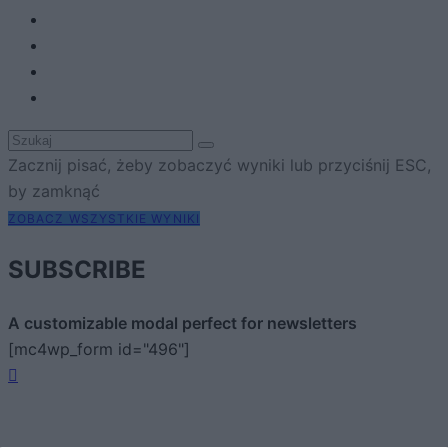
Zacznij pisać, żeby zobaczyć wyniki lub przyciśnij ESC,
by zamknąć
ZOBACZ WSZYSTKIE WYNIKI
SUBSCRIBE
A customizable modal perfect for newsletters
[mc4wp_form id="496"]