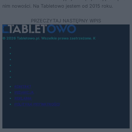
nim nowości. Na Tabletowo jestem od 2015 roku.
© 2026 Tabletowo.pl. Wszelkie prawa zastrzeżone. K
KONTAKT
REDAKCJA
REKLAMA
POLITYKA PRYWATNOŚCI