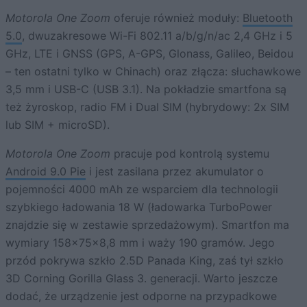
Motorola One Zoom
oferuje również moduły:
Bluetooth
5.0
, dwuzakresowe Wi-Fi 802.11 a/b/g/n/ac 2,4 GHz i 5
GHz, LTE i GNSS (GPS, A-GPS, Glonass, Galileo, Beidou
– ten ostatni tylko w Chinach) oraz złącza: słuchawkowe
3,5 mm i USB-C (USB 3.1). Na pokładzie smartfona są
też żyroskop, radio FM i Dual SIM (hybrydowy: 2x SIM
lub SIM + microSD).
Motorola One Zoom
pracuje pod kontrolą systemu
Android 9.0 Pie
i jest zasilana przez akumulator o
pojemności 4000 mAh ze wsparciem dla technologii
szybkiego ładowania 18 W (ładowarka TurboPower
znajdzie się w zestawie sprzedażowym). Smartfon ma
wymiary 158x75x8,8 mm i waży 190 gramów. Jego
przód pokrywa szkło 2.5D Panada King, zaś tył szkło
3D Corning Gorilla Glass 3. generacji. Warto jeszcze
dodać, że urządzenie jest odporne na przypadkowe