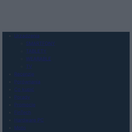
Urządzenia
SMARTFONY
TABLETY
WEARABLE
TV
Recenzje
Porównania
Co kupić
Porady
Promocje
FinTech
Hardware PC
Moto