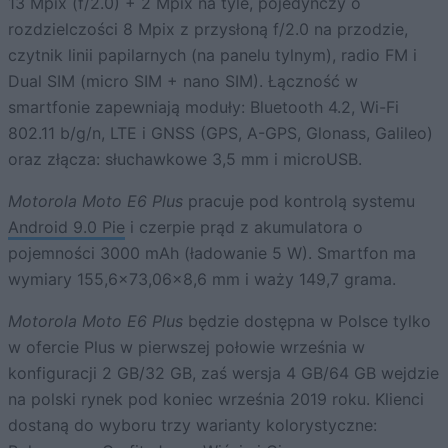
13 Mpix (f/2.0) + 2 Mpix na tyle, pojedynczy o
rozdzielczości 8 Mpix z przysłoną f/2.0 na przodzie,
czytnik linii papilarnych (na panelu tylnym), radio FM i
Dual SIM (micro SIM + nano SIM). Łączność w
smartfonie zapewniają moduły: Bluetooth 4.2, Wi-Fi
802.11 b/g/n, LTE i GNSS (GPS, A-GPS, Glonass, Galileo)
oraz złącza: słuchawkowe 3,5 mm i microUSB.
Motorola Moto E6 Plus
pracuje pod kontrolą systemu
Android 9.0 Pie
i czerpie prąd z akumulatora o
pojemności 3000 mAh (ładowanie 5 W). Smartfon ma
wymiary 155,6×73,06×8,6 mm i waży 149,7 grama.
Motorola Moto E6 Plus
będzie dostępna w Polsce tylko
w ofercie Plus w pierwszej połowie września w
konfiguracji 2 GB/32 GB, zaś wersja 4 GB/64 GB wejdzie
na polski rynek pod koniec września 2019 roku. Klienci
dostaną do wyboru trzy warianty kolorystyczne: