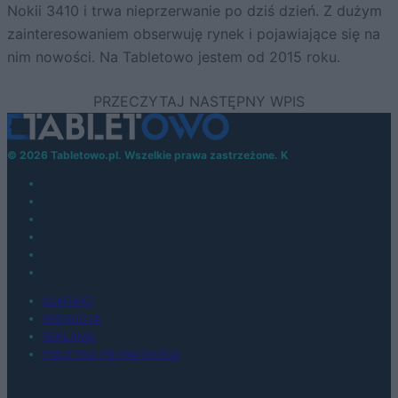
Nokii 3410 i trwa nieprzerwanie po dziś dzień. Z dużym
zainteresowaniem obserwuję rynek i pojawiające się na
nim nowości. Na Tabletowo jestem od 2015 roku.
© 2026 Tabletowo.pl. Wszelkie prawa zastrzeżone. K
KONTAKT
REDAKCJA
REKLAMA
POLITYKA PRYWATNOŚCI