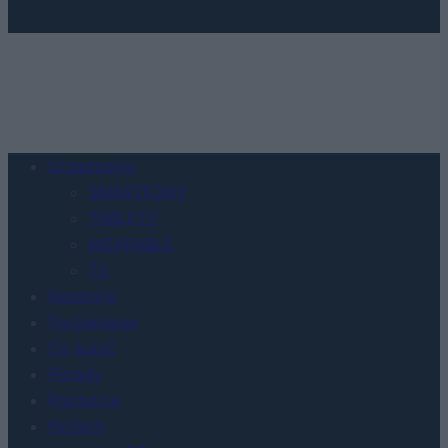
Urządzenia
SMARTFONY
TABLETY
WEARABLE
TV
Recenzje
Porównania
Co kupić
Porady
Promocje
FinTech