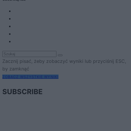
Zacznij pisać, żeby zobaczyć wyniki lub przyciśnij ESC,
by zamknąć
ZOBACZ WSZYSTKIE WYNIKI
SUBSCRIBE
A customizable modal perfect for newsletters
[mc4wp_form id="496"]