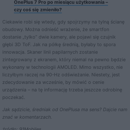
OnePlus 7 Pro po miesiącu użytkowania –
czy coś się zmieniło?
Ciekawie robi się wtedy, gdy spojrzymy na tylną ścianę
obudowy. Można odnieść wrażenie, że smartfon
dostanie „tylko” dwie kamery, ale pojawi się czujnik
głębi 3D ToF. Jak na półkę średnią, byłaby to spora
innowacja. Skaner linii papilarnych zostanie
zintegrowany z ekranem, który niemal na pewno będzie
wykonany w technologii AMOLED. Mimo wszystko, nie
liczyłbym raczej na 90-Hz odświeżanie. Niestety, jest
zdecydowanie za wcześnie, by mówić o cenie
urządzenia – na tę informację trzeba jeszcze odrobinę
poczekać.
Jak sądzicie, średniak od OnePlusa ma sens? Dajcie nam
znać w komentarzach.
źródło:
91Mobiles