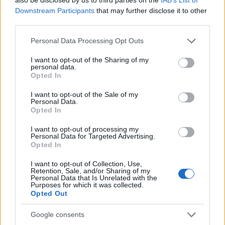
Downstream Participants
that may further disclose it to other
third parties.
Zacznij pisać, żeby zobaczyć wyniki lub przyciśnij ESC,
Please note that this website/app uses one or more Google
Personal Data Processing Opt Outs
by zamknąć
services and may gather and store information including but
not limited to your visit or usage behaviour. You may click to
I want to opt-out of the Sharing of my
ZOBACZ WSZYSTKIE WYNIKI
personal data.
grant or deny consent to Google and its third-party tags to
Opted In
use your data for below specified purposes in below Google
SUBSCRIBE
consent section.
I want to opt-out of the Sale of my
Personal Data.
Opted In
A customizable modal perfect for newsletters
[mc4wp_form id="496"]
I want to opt-out of processing my
Personal Data for Targeted Advertising.
Opted In
I want to opt-out of Collection, Use,
Retention, Sale, and/or Sharing of my
Personal Data that Is Unrelated with the
Purposes for which it was collected.
Opted Out
Google consents