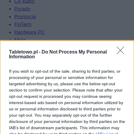
Co kupić
Porady
Promocje
FinTech
Hardware PC
Moto
Gaming
Tabletowo.pl -
Do Not Process My Personal
AI
Information
Redakcja
Reklama
If you wish to opt-out of the sale, sharing to third parties, or
processing of your personal or sensitive information for
Kontakt
targeted advertising by us, please use the below opt-out
section to confirm your selection. Please note that after your
Obserwuj nas
opt-out request is processed you may continue seeing
interest-based ads based on personal information utilized by
us or personal information disclosed to third parties prior to
your opt-out. You may separately opt-out of the further
disclosure of your personal information by third parties on the
IAB’s list of downstream participants. This information may
also be disclosed by us to third parties on the
IAB’s List of