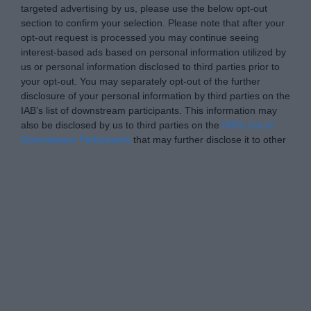
targeted advertising by us, please use the below opt-out
section to confirm your selection. Please note that after your
opt-out request is processed you may continue seeing
interest-based ads based on personal information utilized by
us or personal information disclosed to third parties prior to
your opt-out. You may separately opt-out of the further
disclosure of your personal information by third parties on the
IAB’s list of downstream participants. This information may
also be disclosed by us to third parties on the
IAB’s List of
Downstream Participants
that may further disclose it to other
third parties.
Please note that this website/app uses one or more Google
Personal Data Processing Opt Outs
services and may gather and store information including but
not limited to your visit or usage behaviour. You may click to
I want to opt-out of the Sharing of my
personal data.
grant or deny consent to Google and its third-party tags to
Opted In
use your data for below specified purposes in below Google
consent section.
I want to opt-out of the Sale of my
Personal Data.
Opted In
I want to opt-out of processing my