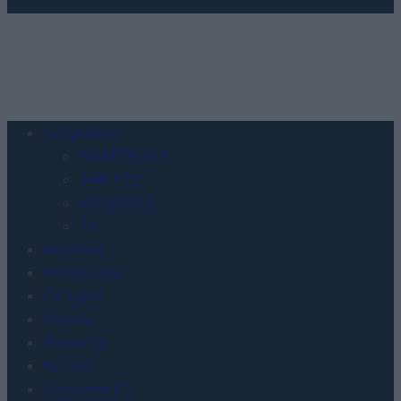
Urządzenia
SMARTFONY
TABLETY
WEARABLE
TV
Recenzje
Porównania
Co kupić
Porady
Promocje
FinTech
Hardware PC