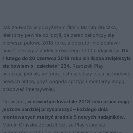
Jak zauważa w powyższym filmie Marcin Gruszka,
niektórzy pewnie policzyli, że zaraz zakończy się
pierwsza połowa 2018 roku, a operator nie postawił
nawet połowy z zadeklarowanego 1000 nadajników.
Od
1 lutego do 20 czerwca 2018 roku ich liczba zwiększyła
się bowiem o „zaledwie” 254
. Rzecznik Play
uspokaja jednak, że teraz jest najlepszy czas na budowę
nowych anten, gdyż pogoda sprzyja i monterzy mogą
pracować intensywniej.
Co więcej,
w czwartym kwartale 2018 roku prace mają
jeszcze bardziej przyspieszyć – każdego dnia
montowanych ma być średnio 5 nowych nadajników
.
Marcin Gruszka zdradził też, że Play stara się
wyposażać każdy z nich w jak najwięcej systemów –