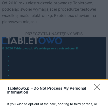
Od 2010 roku niestrudzenie prowadzę Tabletowo,
poddając swojej wymagającej procedurze testowej
wszelkiej maści elektronikę. Rzetelność stawiam na
pierwszym miejscu.
© 2026 Tabletowo.pl. Wszelkie prawa zastrzeżone. K
KONTAKT
Tabletowo.pl -
Do Not Process My Personal
Information
REDAKCJA
REKLAMA
POLITYKA PRYWATNOŚCI
If you wish to opt-out of the sale, sharing to third parties, or