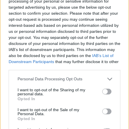
processing of your personal or sensitive information for
targeted advertising by us, please use the below opt-out
section to confirm your selection. Please note that after your
opt-out request is processed you may continue seeing
interest-based ads based on personal information utilized by
us or personal information disclosed to third parties prior to
your opt-out. You may separately opt-out of the further
disclosure of your personal information by third parties on the
IAB’s list of downstream participants. This information may
Urządzenia
also be disclosed by us to third parties on the
IAB’s List of
Downstream Participants
that may further disclose it to other
SMARTFONY
third parties.
TABLETY
WEARABLE
Please note that this website/app uses one or more Google
Personal Data Processing Opt Outs
services and may gather and store information including but
TV
not limited to your visit or usage behaviour. You may click to
I want to opt-out of the Sharing of my
Recenzje
personal data.
grant or deny consent to Google and its third-party tags to
Opted In
Porównania
use your data for below specified purposes in below Google
Co kupić
consent section.
I want to opt-out of the Sale of my
Personal Data.
Porady
Opted In
Promocje