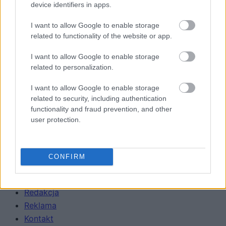
device identifiers in apps.
SMARTFONY
TABLETY
I want to allow Google to enable storage
WEARABLE
related to functionality of the website or app.
TV
I want to allow Google to enable storage
Recenzje
related to personalization.
Porównania
Co kupić
I want to allow Google to enable storage
related to security, including authentication
Porady
functionality and fraud prevention, and other
Promocje
user protection.
FinTech
Hardware PC
Moto
CONFIRM
Gaming
AI
Redakcja
Reklama
Kontakt