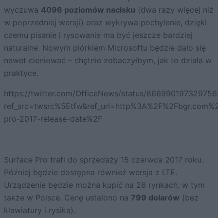
wyczuwa
4096 poziomów nacisku
(dwa razy więcej niż
w poprzedniej wersji) oraz wykrywa pochylenie, dzięki
czemu pisanie i rysowanie ma być jeszcze bardziej
naturalne. Nowym piórkiem Microsoftu będzie dało się
nawet cieniować – chętnie zobaczyłbym, jak to działa w
praktyce.
https://twitter.com/OfficeNews/status/866990197329756
ref_src=twsrc%5Etfw&ref_url=http%3A%2F%2Fbgr.com
pro-2017-release-date%2F
Surface Pro trafi do sprzedaży 15 czerwca 2017 roku.
Później będzie dostępna również wersja z LTE.
Urządzenie będzie można kupić na 26 rynkach, w tym
także w Polsce. Cenę ustalono na
799 dolarów
(bez
klawiatury i rysika).