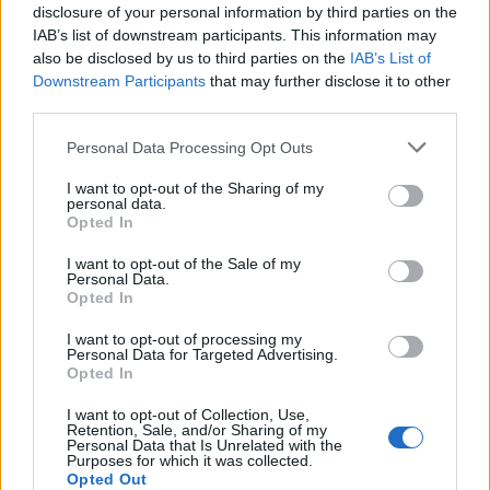
Porównania
disclosure of your personal information by third parties on the
Co kupić
IAB’s list of downstream participants. This information may
Porady
also be disclosed by us to third parties on the
IAB’s List of
Downstream Participants
that may further disclose it to other
Promocje
third parties.
FinTech
Please note that this website/app uses one or more Google
Hardware PC
Personal Data Processing Opt Outs
services and may gather and store information including but
Moto
not limited to your visit or usage behaviour. You may click to
I want to opt-out of the Sharing of my
Gaming
personal data.
grant or deny consent to Google and its third-party tags to
Opted In
AI
use your data for below specified purposes in below Google
Redakcja
consent section.
I want to opt-out of the Sale of my
Personal Data.
Reklama
Opted In
Kontakt
I want to opt-out of processing my
Personal Data for Targeted Advertising.
Obserwuj nas
Opted In
I want to opt-out of Collection, Use,
Retention, Sale, and/or Sharing of my
Personal Data that Is Unrelated with the
Purposes for which it was collected.
Opted Out