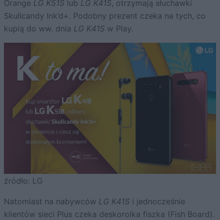
Orange
LG K51S
lub
LG K41S
, otrzymają słuchawki
Skullcandy Ink’d+. Podobny prezent czeka na tych, co
kupią do ww. dnia
LG K41S
w Play.
źródło: LG
Natomiast na nabywców
LG K41S
i jednocześnie
klientów sieci Plus czeka deskorolka fiszka (Fish Board).