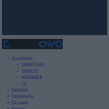
Urządzenia
SMARTFONY
TABLETY
WEARABLE
TV
Recenzje
Porównania
Co kupić
Porady