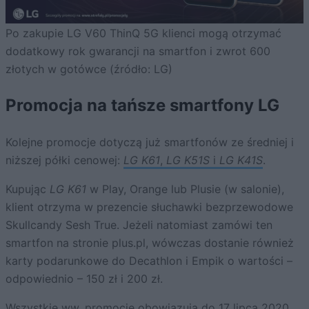
Po zakupie LG V60 ThinQ 5G klienci mogą otrzymać
dodatkowy rok gwarancji na smartfon i zwrot 600
złotych w gotówce (źródło: LG)
Promocja na tańsze smartfony LG
Kolejne promocje dotyczą już smartfonów ze średniej i
niższej półki cenowej:
LG K61
,
LG K51S
i
LG K41S
.
Kupując
LG K61
w Play, Orange lub Plusie (w salonie),
klient otrzyma w prezencie słuchawki bezprzewodowe
Skullcandy Sesh True. Jeżeli natomiast zamówi ten
smartfon na stronie plus.pl, wówczas dostanie również
karty podarunkowe do Decathlon i Empik o wartości –
odpowiednio – 150 zł i 200 zł.
Wszystkie ww. promocje obowiązują do 17 lipca 2020