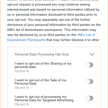
opt-out request is processed you may continue seeing
interest-based ads based on personal information utilized by
Jestem ciekaw, jak wyglądałyby wyniki w polskich
us or personal information disclosed to third parties prior to
your opt-out. You may separately opt-out of the further
realiach
. Czy Apple także znalazłoby się na pierwszym
disclosure of your personal information by third parties on the
miejscu? A może wielka piątka wyglądałaby zupełnie
IAB’s list of downstream participants. This information may
inaczej? Warto byłoby to sprawdzić.
also be disclosed by us to third parties on the
IAB’s List of
Downstream Participants
that may further disclose it to other
źródło:
J.D. Power
przez
TechnoBuffalo
third parties.
Please note that this website/app uses one or more Google
Personal Data Processing Opt Outs
Dodaj
Tabletowo
jako preferowane źródło w
services and may gather and store information including but
Google
not limited to your visit or usage behaviour. You may click to
I want to opt-out of the Sharing of my
Nasze artykuły będą częściej pojawiać się w Twoich wynikach
personal data.
grant or deny consent to Google and its third-party tags to
Opted In
use your data for below specified purposes in below Google
consent section.
Udostępnij
Udostępnij
Udostępnij
Udostępnij
I want to opt-out of the Sale of my
Personal Data.
Opted In
I want to opt-out of processing my
Personal Data for Targeted Advertising.
Opted In
Krzysztof Swoboda