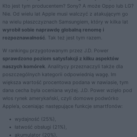
Kto jest tym producentem? Sony? A może Oppo lub LG?
Nie. Od wielu lat Apple musi walczyć z atakującym go
na wielu płaszczyznach Samsungiem, który w kilka lat
wyrobił sobie naprawdę globalną renomę i
rozpoznawalność
. Tak też jest tym razem.
W rankingu przygotowanym przez J.D. Power
sprawdzono poziom satysfakcji z kilku aspektów
naszych komórek
. Analitycy przeznaczyli także dla
poszczególnych kategorii odpowiednią wagę. Im
większa wartość procentowa podana w nawiasie, tym
dana cecha była oceniana wyżej. J.D. Power wzięło pod
włos rynek amerykański, czyli domowe podwórko
Apple’a, oceniając następujące funkcje smartfonów:
wydajność (25%),
łatwość obsługi (21%),
akumulator (20%),