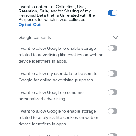
I want to opt-out of Collection, Use,
Od 2011 roku redaktor w kilku serwisach poświęconych
Retention, Sale, and/or Sharing of my
nowoczesnym technologiom. Prywatnie fan urządzeń od
Personal Data that Is Unrelated with the
Purposes for which it was collected.
Sony. Od jakiegoś czasu prowadzi swój recenzencki
Opted Out
kanał w serwisie YouTube ;)
Google consents
I want to allow Google to enable storage
related to advertising like cookies on web or
device identifiers in apps.
© 2026 Tabletowo.pl. Wszelkie prawa zastrzeżone. K
I want to allow my user data to be sent to
Google for online advertising purposes.
I want to allow Google to send me
personalized advertising.
I want to allow Google to enable storage
KONTAKT
related to analytics like cookies on web or
REDAKCJA
device identifiers in apps.
REKLAMA
POLITYKA PRYWATNOŚCI