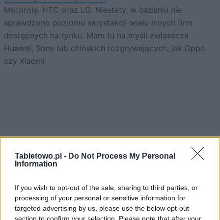
Motorolę, HTC oraz LG. Niestety, w badaniu nie
sprawdzono poziomu satysfakcji wielu innych firm
dostępnych na rynku. Mam tu na myśli zwłaszcza
Huawei, Sony lub chińskich rozgrywających, jak Oppo
czy Xiaomi.
ad
Tabletowo.pl -
Do Not Process My Personal
Information
If you wish to opt-out of the sale, sharing to third parties, or
processing of your personal or sensitive information for
targeted advertising by us, please use the below opt-out
section to confirm your selection. Please note that after your