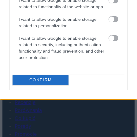
I want to allow Google to enable storage
related to functionality of the website or app.
I want to allow Google to enable storage
related to personalization.
I want to allow Google to enable storage
related to security, including authentication
functionality and fraud prevention, and other
user protection.
Urządzenia
SMARTFONY
TABLETY
CONFIRM
WEARABLE
TV
Recenzje
Porównania
Co kupić
Porady
Promocje