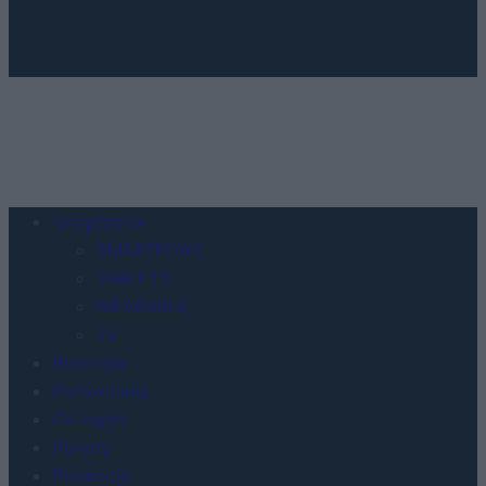
Urządzenia
SMARTFONY
TABLETY
WEARABLE
TV
Recenzje
Porównania
Co kupić
Porady
Promocje