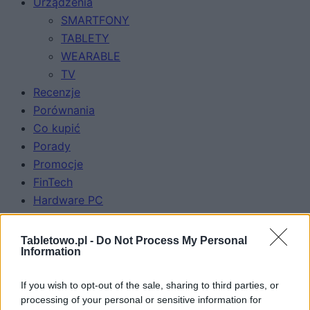
Urządzenia
SMARTFONY
TABLETY
WEARABLE
TV
Recenzje
Porównania
Co kupić
Porady
Promocje
FinTech
Hardware PC
Moto
Gaming
Tabletowo.pl -
Do Not Process My Personal
Information
AI
Redakcja
If you wish to opt-out of the sale, sharing to third parties, or
Reklama
processing of your personal or sensitive information for
Kontakt