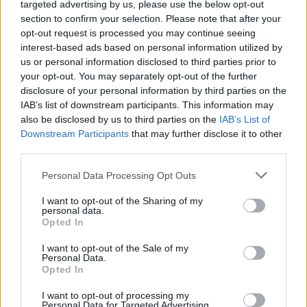
targeted advertising by us, please use the below opt-out
section to confirm your selection. Please note that after your
Obserwuj nas
opt-out request is processed you may continue seeing
interest-based ads based on personal information utilized by
us or personal information disclosed to third parties prior to
your opt-out. You may separately opt-out of the further
disclosure of your personal information by third parties on the
IAB’s list of downstream participants. This information may
also be disclosed by us to third parties on the
IAB’s List of
Downstream Participants
that may further disclose it to other
third parties.
Zacznij pisać, żeby zobaczyć wyniki lub przyciśnij ESC,
Please note that this website/app uses one or more Google
Personal Data Processing Opt Outs
by zamknąć
services and may gather and store information including but
not limited to your visit or usage behaviour. You may click to
I want to opt-out of the Sharing of my
ZOBACZ WSZYSTKIE WYNIKI
personal data.
grant or deny consent to Google and its third-party tags to
Opted In
use your data for below specified purposes in below Google
SUBSCRIBE
consent section.
I want to opt-out of the Sale of my
Personal Data.
Opted In
A customizable modal perfect for newsletters
[mc4wp_form id="496"]
I want to opt-out of processing my
Personal Data for Targeted Advertising.