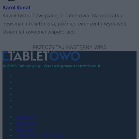
Karol Kunat
Kawał historii związanej z Tabletowo. Na początku
newsman i felietonista, później recenzent i wydawca.
Osiem lat owocnej współpracy.
© 2026 Tabletowo.pl. Wszelkie prawa zastrzeżone. K
KONTAKT
REDAKCJA
REKLAMA
POLITYKA PRYWATNOŚCI