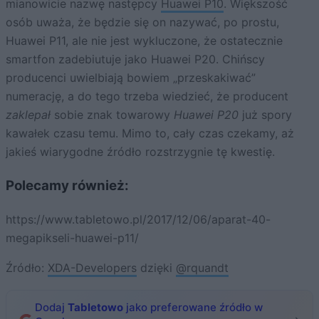
mianowicie nazwę następcy
Huawei P10
. Większość
osób uważa, że będzie się on nazywać, po prostu,
Huawei P11, ale nie jest wykluczone, że ostatecznie
smartfon zadebiutuje jako Huawei P20. Chińscy
producenci uwielbiają bowiem „przeskakiwać”
numerację, a do tego trzeba wiedzieć, że producent
zaklepał
sobie znak towarowy
Huawei P20
już spory
kawałek czasu temu. Mimo to, cały czas czekamy, aż
jakieś wiarygodne źródło rozstrzygnie tę kwestię.
Polecamy również:
https://www.tabletowo.pl/2017/12/06/aparat-40-
megapikseli-huawei-p11/
Źródło:
XDA-Developers
dzięki
@rquandt
Dodaj
Tabletowo
jako preferowane źródło w