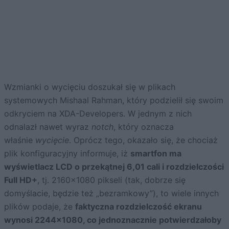
Wzmianki o wycięciu doszukał się w plikach
systemowych Mishaal Rahman, który podzielił się swoim
odkryciem na XDA-Developers. W jednym z nich
odnalazł nawet wyraz
notch
, który oznacza
właśnie
wycięcie
. Oprócz tego, okazało się, że chociaż
plik konfiguracyjny informuje, iż
smartfon ma
wyświetlacz LCD o przekątnej 6,01 cali i rozdzielczości
Full HD+
, tj. 2160×1080 pikseli (tak, dobrze się
domyślacie, będzie też „bezramkowy”), to wiele innych
plików podaje, że
faktyczna rozdzielczość ekranu
wynosi 2244×1080, co jednoznacznie potwierdzałoby