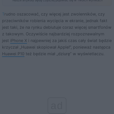
Nasze artykuły będą częściej pojawiać się w Twoich wynikach
Trudno oszacować, czy więcej jest zwolenników, czy
przeciwników robienia wycięcia w ekranie, jednak fakt
jest taki, że na rynku debiutuje coraz więcej smartfonów
z takowym. Oczywiście najbardziej rozpoznawalnym
jest
iPhone X
i najpewniej za jakiś czas cały świat będzie
krzyczał „Huawei skopiował Apple!”, ponieważ następca
Huawei P10
też będzie miał „dziurę” w wyświetlaczu.
ad