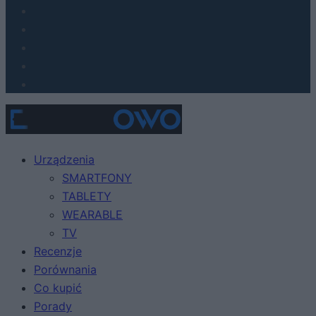
Urządzenia
SMARTFONY
TABLETY
WEARABLE
TV
Recenzje
Porównania
Co kupić
Porady