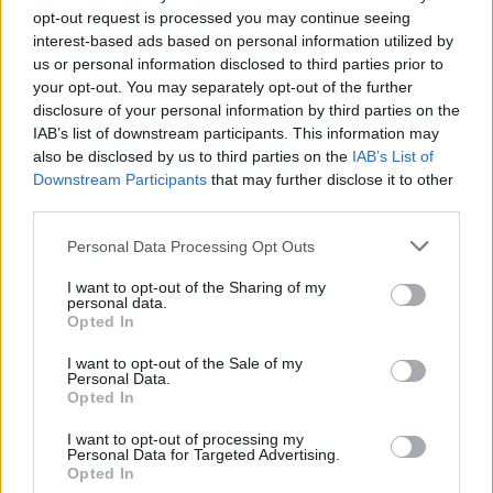
opt-out request is processed you may continue seeing
Zacznij pisać, żeby zobaczyć wyniki lub przyciśnij ESC,
interest-based ads based on personal information utilized by
by zamknąć
us or personal information disclosed to third parties prior to
ZOBACZ WSZYSTKIE WYNIKI
your opt-out. You may separately opt-out of the further
disclosure of your personal information by third parties on the
SUBSCRIBE
IAB’s list of downstream participants. This information may
also be disclosed by us to third parties on the
IAB’s List of
Downstream Participants
that may further disclose it to other
A customizable modal perfect for newsletters
third parties.
[mc4wp_form id="496"]
Please note that this website/app uses one or more Google
Personal Data Processing Opt Outs
services and may gather and store information including but
not limited to your visit or usage behaviour. You may click to
I want to opt-out of the Sharing of my
personal data.
grant or deny consent to Google and its third-party tags to
Opted In
use your data for below specified purposes in below Google
consent section.
I want to opt-out of the Sale of my
Personal Data.
Opted In
I want to opt-out of processing my
Personal Data for Targeted Advertising.
Opted In