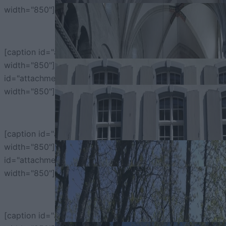
width="850"]
P9[/caption]
[caption id="attachment_146980" align="aligncenter"
width="850"]
Mate 8[/caption] [caption
id="attachment_146981" align="aligncenter"
width="850"]
P9[/caption]
[caption id="attachment_146982" align="aligncenter"
width="850"]
Mate 8[/caption] [caption
id="attachment_146983" align="aligncenter"
width="850"]
P9[/caption]
[caption id="attachment_146984" align="aligncenter"