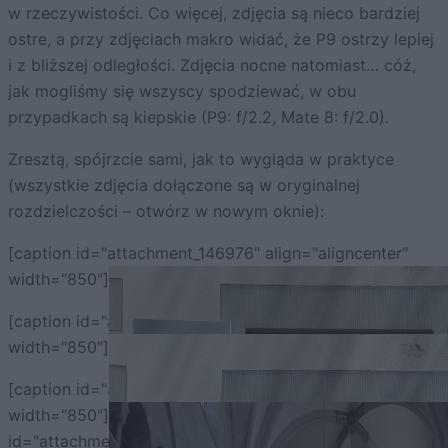
w rzeczywistości. Co więcej, zdjęcia są nieco bardziej
ostre, a przy zdjęciach makro widać, że P9 ostrzy lepiej
i z bliższej odległości. Zdjęcia nocne natomiast… cóż,
jak mogliśmy się wszyscy spodziewać, w obu
przypadkach są kiepskie (P9: f/2.2, Mate 8: f/2.0).
Zresztą, spójrzcie sami, jak to wygląda w praktyce
(wszystkie zdjęcia dołączone są w oryginalnej
rozdzielczości – otwórz w nowym oknie):
[caption id="attachment_146976" align="aligncenter"
width="850"]
Mate 8[/caption]
[caption id="attachment_146977" align="aligncenter"
width="850"]
P9[/caption]
[caption id="attachment_146978" align="aligncenter"
width="850"]
Mate 8[/caption] [caption
id="attachment_146979" align="aligncenter"