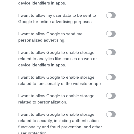
Recenzje
device identifiers in apps.
Porównania
I want to allow my user data to be sent to
Co kupić
Google for online advertising purposes.
Porady
Promocje
I want to allow Google to send me
FinTech
personalized advertising.
Hardware PC
I want to allow Google to enable storage
Moto
related to analytics like cookies on web or
Gaming
device identifiers in apps.
AI
I want to allow Google to enable storage
Redakcja
related to functionality of the website or app.
Reklama
Kontakt
I want to allow Google to enable storage
related to personalization.
I want to allow Google to enable storage
related to security, including authentication
functionality and fraud prevention, and other
user protection.