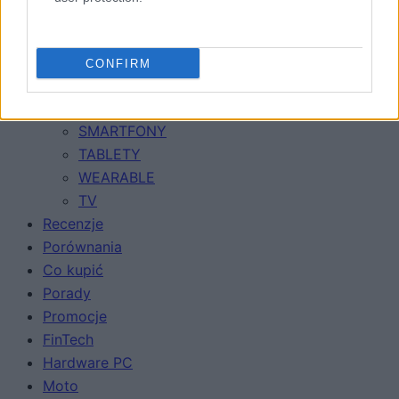
CONFIRM
Urządzenia
SMARTFONY
TABLETY
WEARABLE
TV
Recenzje
Porównania
Co kupić
Porady
Promocje
FinTech
Hardware PC
Moto