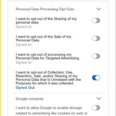
Please note that this website/app uses one or more Google
Personal Data Processing Opt Outs
KONTAKT
services and may gather and store information including but
REDAKCJA
not limited to your visit or usage behaviour. You may click to
I want to opt-out of the Sharing of my
personal data.
REKLAMA
grant or deny consent to Google and its third-party tags to
Opted In
POLITYKA PRYWATNOŚCI
use your data for below specified purposes in below Google
consent section.
I want to opt-out of the Sale of my
Personal Data.
Opted In
I want to opt-out of processing my
Personal Data for Targeted Advertising.
Opted In
I want to opt-out of Collection, Use,
Retention, Sale, and/or Sharing of my
Personal Data that Is Unrelated with the
Urządzenia
Purposes for which it was collected.
Opted Out
SMARTFONY
TABLETY
Google consents
WEARABLE
I want to allow Google to enable storage
TV
related to advertising like cookies on web or