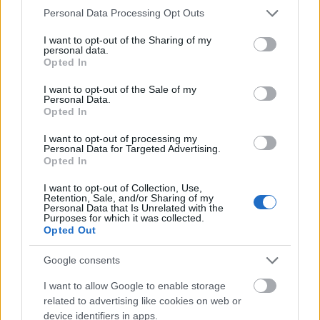
juanów (nie mówiąc już o mniejszych
Meizu M3S
i
Please note that this website/app uses one or more Google
Personal Data Processing Opt Outs
Xiaomi Redmi 3S
). Obawiam się więc, że
Asus Zenfone
services and may gather and store information including but
Pegasus 3
może mieć spore problemy, aby dobrze
się
not limited to your visit or usage behaviour. You may click to
I want to opt-out of the Sharing of my
personal data.
grant or deny consent to Google and its third-party tags to
sprzedać
.
Opted In
use your data for below specified purposes in below Google
consent section.
I want to opt-out of the Sale of my
Personal Data.
Opted In
I want to opt-out of processing my
Personal Data for Targeted Advertising.
Opted In
I want to opt-out of Collection, Use,
Retention, Sale, and/or Sharing of my
Personal Data that Is Unrelated with the
Purposes for which it was collected.
Opted Out
Google consents
I want to allow Google to enable storage
related to advertising like cookies on web or
device identifiers in apps.