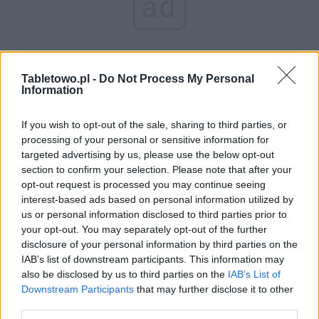
ad
Tabletowo.pl -
Do Not Process My Personal
Information
If you wish to opt-out of the sale, sharing to third parties, or
processing of your personal or sensitive information for
A teraz spójrzmy na ceny: wersja
niższa
, tj. z 2 GB RAM
targeted advertising by us, please use the below opt-out
i 16 GB pamięci wewnętrznej kosztuje
1299 juanów
section to confirm your selection. Please note that after your
(około 800 złotych bez podatku), natomiast wyższa,
opt-out request is processed you may continue seeing
czyli z 3 GB RAM i 32 GB przestrzenią na pliki
interest-based ads based on personal information utilized by
us or personal information disclosed to third parties prior to
użytkownika –
1599 juanów
(około 1000 złotych bez
your opt-out. You may separately opt-out of the further
podatku).
disclosure of your personal information by third parties on the
IAB’s list of downstream participants. This information may
W tym momencie nie sposób nie przypomnieć sobie, że
also be disclosed by us to third parties on the
IAB’s List of
za podobnego
Meizu M3 Note
trzeba zapłacić 799 lub
Downstream Participants
that may further disclose it to other
999 juanów, a za
Xiaomi Redmi Note 3
799 lub 1099
third parties.