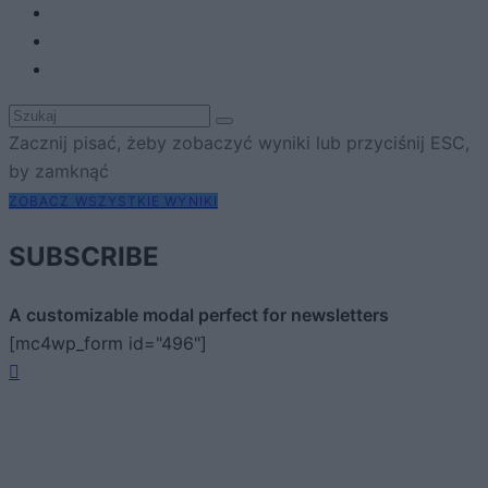
Zacznij pisać, żeby zobaczyć wyniki lub przyciśnij ESC,
by zamknąć
ZOBACZ WSZYSTKIE WYNIKI
SUBSCRIBE
A customizable modal perfect for newsletters
[mc4wp_form id="496"]