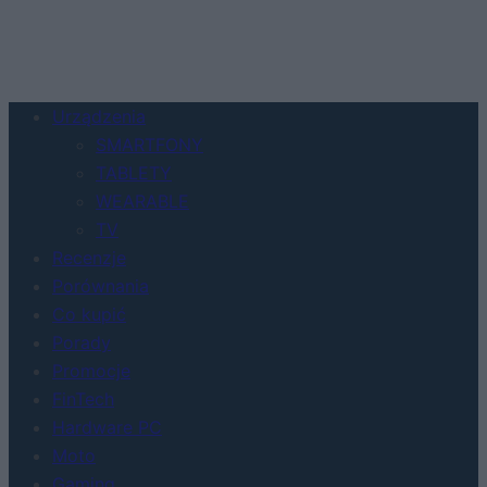
Urządzenia
SMARTFONY
TABLETY
WEARABLE
TV
Recenzje
Porównania
Co kupić
Porady
Promocje
FinTech
Hardware PC
Moto
Gaming