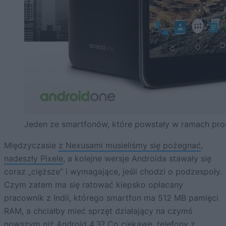
Jeden ze smartfonów, które powstały w ramach pr
Międzyczasie
z Nexusami musieliśmy się pożegnać
,
nadeszły Pixele
, a kolejne wersje Androida stawały się
coraz „cięższe” i wymagające, jeśli chodzi o podzespoły.
Czym zatem ma się ratować kiepsko opłacany
pracownik z Indii, którego smartfon ma 512 MB pamięci
RAM, a chciałby mieć sprzęt działający na czymś
nowszym niż Android 4.3? Co ciekawe, telefony z