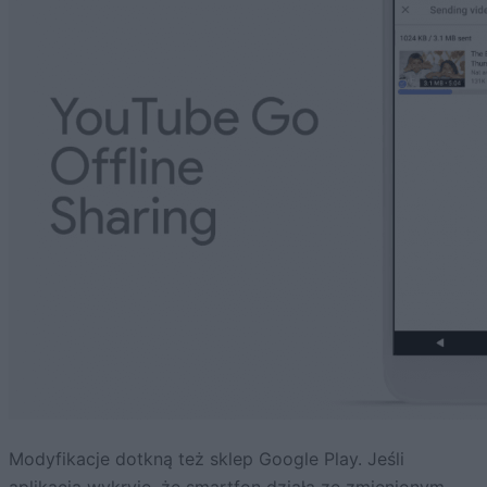
Modyfikacje dotkną też sklep Google Play. Jeśli