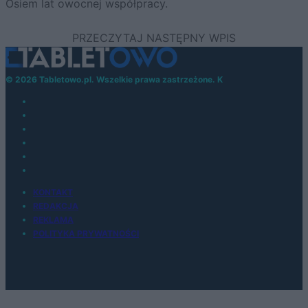
Osiem lat owocnej współpracy.
© 2026 Tabletowo.pl. Wszelkie prawa zastrzeżone. K
KONTAKT
REDAKCJA
REKLAMA
POLITYKA PRYWATNOŚCI