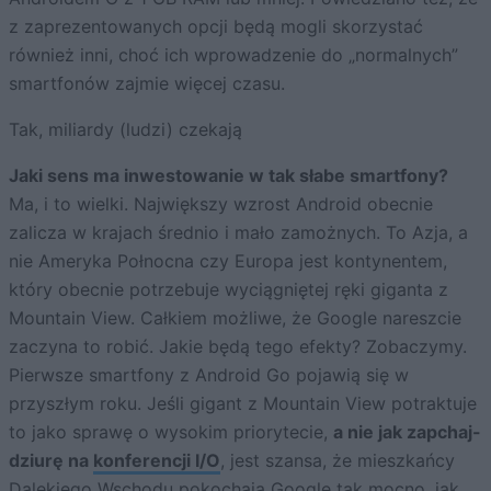
z zaprezentowanych opcji będą mogli skorzystać
również inni, choć ich wprowadzenie do „normalnych”
smartfonów zajmie więcej czasu.
Tak, miliardy (ludzi) czekają
Jaki sens ma inwestowanie w tak słabe smartfony?
Ma, i to wielki. Największy wzrost Android obecnie
zalicza w krajach średnio i mało zamożnych. To Azja, a
nie Ameryka Połnocna czy Europa jest kontynentem,
który obecnie potrzebuje wyciągniętej ręki giganta z
Mountain View. Całkiem możliwe, że Google nareszcie
zaczyna to robić. Jakie będą tego efekty? Zobaczymy.
Pierwsze smartfony z Android Go pojawią się w
przyszłym roku. Jeśli gigant z Mountain View potraktuje
to jako sprawę o wysokim priorytecie,
a nie jak zapchaj-
dziurę na
konferencji I/O
, jest szansa, że mieszkańcy
Dalekiego Wschodu pokochają Google tak mocno, jak